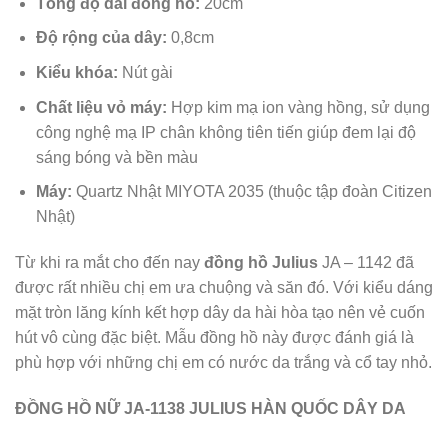
Tổng độ dài đồng hồ:
20cm
Độ rộng của dây:
0,8cm
Kiểu khóa:
Nút gài
Chất liệu vỏ máy:
Hợp kim mạ ion vàng hồng, sử dụng
công nghệ mạ IP chân không tiên tiến giúp đem lại độ
sáng bóng và bền màu
Máy:
Quartz Nhật MIYOTA 2035 (thuộc tập đoàn Citizen
Nhật)
Từ khi ra mắt cho đến nay
đồng hồ Julius
JA – 1142 đã
được rất nhiều chị em ưa chuộng và săn đó. Với kiểu dáng
mặt tròn lăng kính kết hợp dây da hài hòa tạo nên vẻ cuốn
hút vô cùng đặc biệt. Mẫu đồng hồ này được đánh giá là
phù hợp với những chị em có nước da trắng và cổ tay nhỏ.
ĐỒNG HỒ NỮ JA-1138 JULIUS HÀN QUỐC DÂY DA