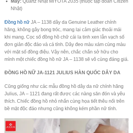
Máy:
Quartz Nhật MIYOTA 2035 (thuộc tập đoàn Citizen
Nhật)
Đồng hồ nữ
JA – 1138 dây da Genuine Leather chính
hãng, không gây bong tróc, mang lại cảm giác thoải mái
khi mang. Cọc số đồng hồ chữ cái la tinh xen lẫn vạch số
đơn giản độc đáo và cá tính. Dây đeo màu xám cùng màu
với mặt số đồng điệu. Vậy nên, chắc chắn sở hữu cho
mình một chiếc đồng hồ nữ JA – 1138 sẽ vô cùng đáng giá.
ĐỒNG HỒ NỮ JA-1121 JULIUS HÀN QUỐC DÂY DA
Cũng giống như các mẫu đồng hồ dây da nữ chính hãng
Julius, JA – 1121 đang rất được các nàng săn đón và yêu
thích. Chiếc đồng hồ nhỏ nhắn cùng họa tiết thêu nổi trên
bề mặt độc đáo nhưng cũng không kém phần nữ tính.