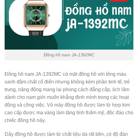
Đồng hồ nam JA-1392MC
Đồng hồ nam JA-1392MC có mặt đồng hồ với tông màu
xanh đậm chất cổ điển nhưng không kém phần tinh tế, trẻ
trung, năng động mang lại phong cách đẳng cấp, lịch lãm
dành cho nam giới muốn khẳng định mình trong các hoạt
động và công việc. Vỏ máy đồng hồ được làm từ hợp kim
cao cấp được mạ vàng làm tăng tính thẩm mỹ, độc đáo cho
chiếc đồng hồ này.
Dây đồng hồ được làm từ chất liệu da rất bền, có độ đàn