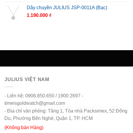
Dây chuyền JULIUS JSP-0011A (Bạc)
1.190.000
₫
JULIUS VIỆT NAM
- Liên hệ: 0906.850.650 / 1900 2697 -
timeisgoldwatch@gmail.com
- Địa chỉ văn phòng: Tầng 1, Tòa nhà Packsimex, 52 Đông
Du, Phường Bến Nghé, Quận 1, TP. HCM
(Không bán Hàng)