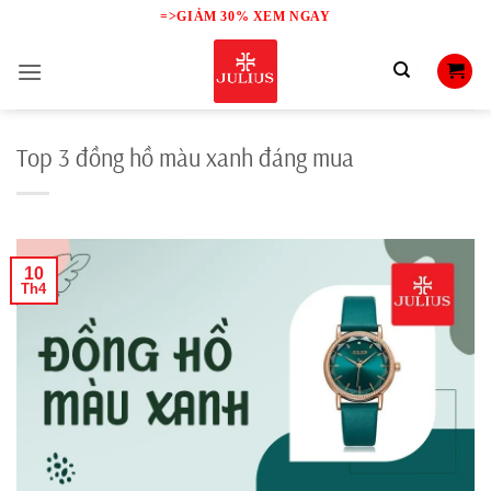
Skip
=>GIẢM 30% XEM NGAY
to
content
Top 3 đồng hồ màu xanh đáng mua
10
Th4