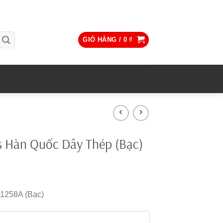
GIỎ HÀNG /
0
₫
s Hàn Quốc Dây Thép (Bạc)
1258A (Bạc)