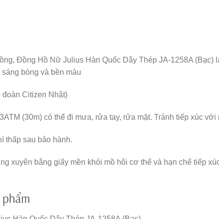
ồng, Đồng Hồ Nữ Julius Hàn Quốc Dây Thép JA-1258A (Bạc) 
độ sáng bóng và bền màu
 đoàn Citizen Nhật)
TM (30m) có thể đi mưa, rửa tay, rửa mặt. Tránh tiếp xúc với m
hí thấp sau bảo hành.
g xuyên bằng giấy mền khỏi mồ hôi cơ thể và hạn chế tiếp xú
n phẩm
ulius Hàn Quốc Dây Thép JA-1258A (Bạc)