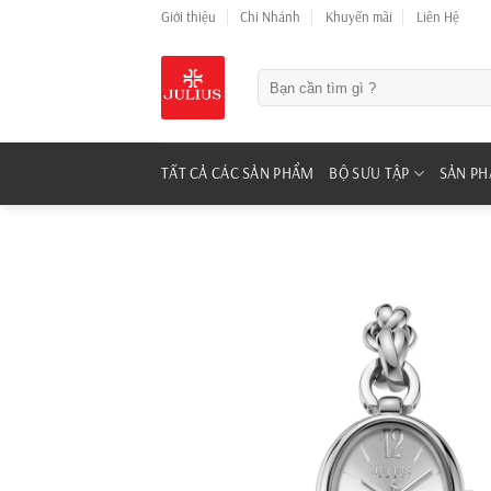
Skip
Giới thiệu
Chi Nhánh
Khuyến mãi
Liên Hệ
to
content
Tìm
kiếm:
TẤT CẢ CÁC SẢN PHẨM
BỘ SƯU TẬP
SẢN P