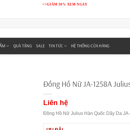
=>GIẢM 30% XEM NGAY
HẨM
QUÀ TẶNG
SALE
TIN TỨC
HỆ THỐNG CỬA HÀNG
Đồng Hồ Nữ JA-1258A Juliu
Liên hệ
Đồng Hồ Nữ Julius Hàn Quốc Dây Da JA-
ƯU ĐÃI