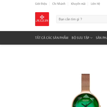
Skip
Giới thiệu
Chi Nhánh
Khuyến mãi
Liên Hệ
to
content
Tìm
kiếm:
TẤT CẢ CÁC SẢN PHẨM
BỘ SƯU TẬP
SẢN P