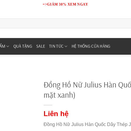
=>GIẢM 30% XEM NGAY
HẨM
QUÀ TẶNG
SALE
TIN TỨC
HỆ THỐNG CỬA HÀNG
Đồng Hồ Nữ Julius Hàn Qu
mặt xanh)
Liên hệ
Đồng Hồ Nữ Julius Hàn Quốc Dây Thép J