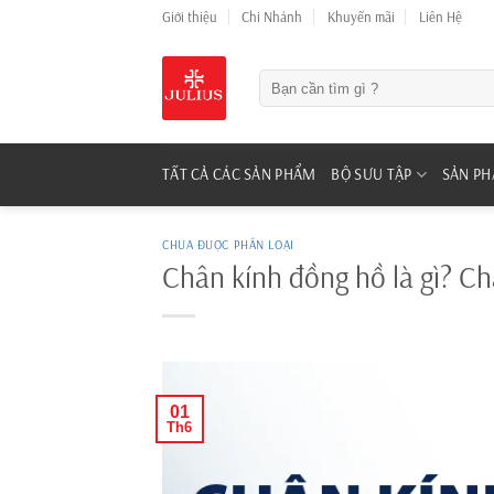
Skip
Giới thiệu
Chi Nhánh
Khuyến mãi
Liên Hệ
to
content
Tìm
kiếm:
TẤT CẢ CÁC SẢN PHẨM
BỘ SƯU TẬP
SẢN P
CHƯA ĐƯỢC PHÂN LOẠI
Chân kính đồng hồ là gì? Chân
01
Th6