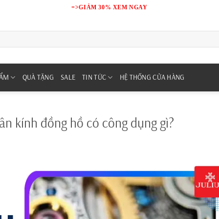
=>GIẢM 30% XEM NGAY
HẨM
QUÀ TẶNG
SALE
TIN TỨC
HỆ THỐNG CỬA HÀNG
 kính đồng hồ có công dụng gì?