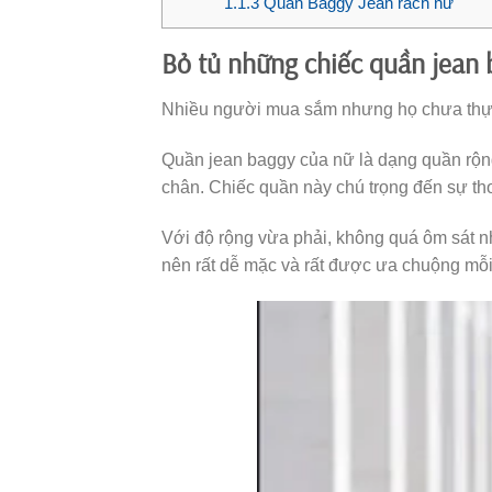
1.1.3
Quần Baggy Jean rách nữ
Bỏ tủ những chiếc quần jean
Nhiều người mua sắm nhưng họ chưa thực
Quần jean baggy của nữ là dạng quần rộng
chân. Chiếc quần này chú trọng đến sự tho
Với độ rộng vừa phải, không quá ôm sát 
nên rất dễ mặc và rất được ưa chuộng mỗi k