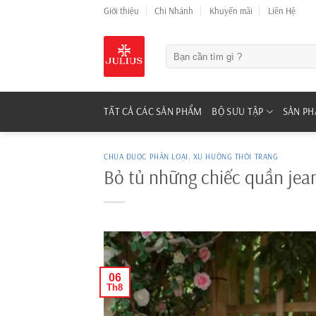
Skip
Giới thiệu
Chi Nhánh
Khuyến mãi
Liên Hệ
to
content
Tìm
kiếm:
TẤT CẢ CÁC SẢN PHẨM
BỘ SƯU TẬP
SẢN P
CHƯA ĐƯỢC PHÂN LOẠI
,
XU HƯỚNG THỜI TRANG
Bỏ tủ những chiếc quần jea
06
Th8