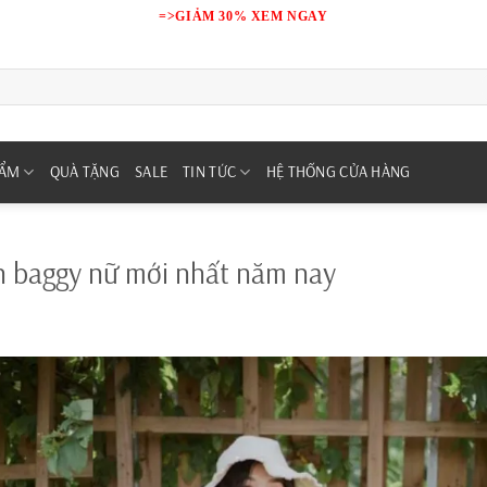
=>GIẢM 30% XEM NGAY
HẨM
QUÀ TẶNG
SALE
TIN TỨC
HỆ THỐNG CỬA HÀNG
n baggy nữ mới nhất năm nay