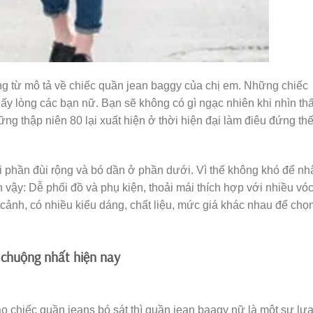
ững từ mô tả về chiếc quần jean baggy của chị em. Những chiếc
y lòng các bạn nữ. Bạn sẽ không có gì ngạc nhiên khi nhìn th
 thập niên 80 lại xuất hiện ở thời hiện đại làm điêu đứng th
i phần đùi rộng và bó dần ở phần dưới. Vì thế không khó để nh
n vậy: Dễ phối đồ và phụ kiện, thoải mái thích hợp với nhiều vó
cảnh, có nhiều kiểu dáng, chất liệu, mức giá khác nhau để chọ
chuộng nhất hiện nay
o chiếc quần jeans bó sát thì quần jean baagy nữ là một sự lự