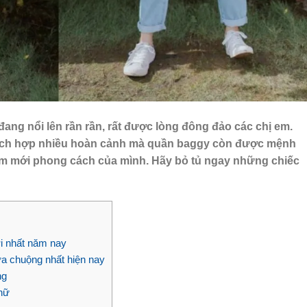
đang nổi lên rần rần, rất được lòng đông đảo các chị em.
 thích hợp nhiều hoàn cảnh mà quần baggy còn được mệnh
àm mới phong cách của mình. Hãy bỏ tủ ngay những chiếc
i nhất năm nay
 chuộng nhất hiện nay
ng
nữ