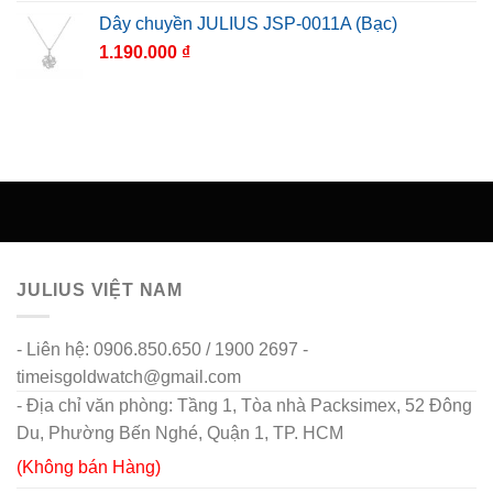
Dây chuyền JULIUS JSP-0011A (Bạc)
1.190.000
₫
JULIUS VIỆT NAM
- Liên hệ: 0906.850.650 / 1900 2697 -
timeisgoldwatch@gmail.com
- Địa chỉ văn phòng: Tầng 1, Tòa nhà Packsimex, 52 Đông
Du, Phường Bến Nghé, Quận 1, TP. HCM
(Không bán Hàng)