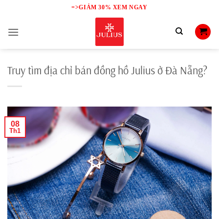
Skip
=>GIẢM 30% XEM NGAY
to
content
Truy tìm địa chỉ bán đồng hồ Julius ở Đà Nẵng?
08
Th1