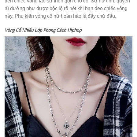
trên chiếc vòng tạo sự thon gọn cho cổ. Sự nữ tính, quyến
rũ dường như được bộc lộ rõ nét khi bạn đeo chiếc vòng
này. Phụ kiện vòng cổ nữ hoàn hảo là đây chứ đâu.
Vòng Cổ Nhiều Lớp Phong Cách Hiphop