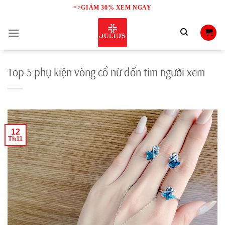
Skip
=>GIẢM 30% XEM NGAY
to
content
Top 5 phụ kiện vòng cổ nữ đốn tim người xem
12
Th11