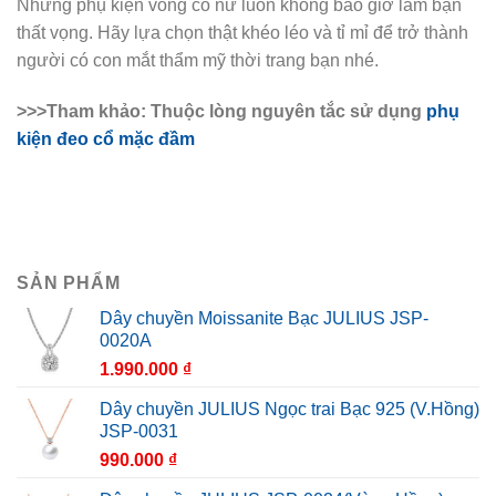
Những phụ kiện vòng cổ nữ luôn không bao giờ làm bạn
thất vọng. Hãy lựa chọn thật khéo léo và tỉ mỉ để trở thành
người có con mắt thẩm mỹ thời trang bạn nhé.
>>>Tham khảo: Thuộc lòng nguyên tắc sử dụng
phụ
kiện đeo cổ mặc đầm
SẢN PHẨM
Dây chuyền Moissanite Bạc JULIUS JSP-
0020A
1.990.000
₫
Dây chuyền JULIUS Ngọc trai Bạc 925 (V.Hồng)
JSP-0031
990.000
₫