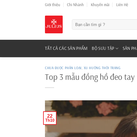
Skip
Giới thiệu
Chi Nhánh
Khuyến mãi
Liên Hệ
to
content
Tìm
kiếm:
TẤT CẢ CÁC SẢN PHẨM
BỘ SƯU TẬP
SẢN P
CHƯA ĐƯỢC PHÂN LOẠI
,
XU HƯỚNG THỜI TRANG
Top 3 mẫu đồng hồ đeo tay 
22
Th10