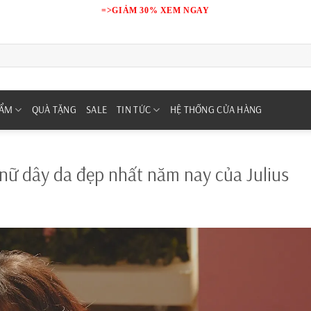
=>GIẢM 30% XEM NGAY
HẨM
QUÀ TẶNG
SALE
TIN TỨC
HỆ THỐNG CỬA HÀNG
nữ dây da đẹp nhất năm nay của Julius