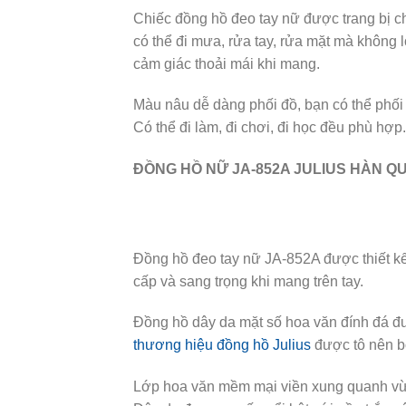
Chiếc đồng hồ đeo tay nữ được trang bị 
có thể đi mưa, rửa tay, rửa mặt mà không 
cảm giác thoải mái khi mang.
Màu nâu dễ dàng phối đồ, bạn có thể phố
Có thể đi làm, đi chơi, đi học đều phù hợp.
ĐỒNG HỒ NỮ JA-852A JULIUS HÀN Q
Đồng hồ đeo tay nữ JA-852A được thiết k
cấp và sang trọng khi mang trên tay.
Đồng hồ dây da mặt số hoa văn đính đá đư
thương hiệu đồng hồ Julius
được tô nên b
Lớp hoa văn mềm mại viền xung quanh vừa 