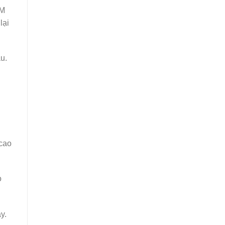
TM
lại
u.
 cao
o
y.