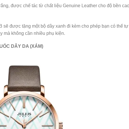
ắng, được chế tác từ chất liệu Genuine Leather cho độ bền cao
B sẽ được tặng một bộ dây xanh đi kèm cho phép bạn có thể tự
y mà không cần nhiều phụ kiện.
UỐC DÂY DA (XÁM)