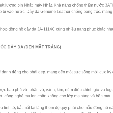
chất lượng pin Nhật, máy Nhật. Khả năng chống thấm nước 3A
lo bị vào nước. Dây da Genuine Leather chống bong tróc, mang 
i hợp đồng hồ dây da JA-1114C cùng nhiều trang phục khác nha
UỐC DÂY DA (ĐEN MẶT TRẮNG)
ế dành riêng cho phái đẹp, mang đến một sức sống mới cực kỳ
ợc bao phủ với phần vỏ, vành, kim, núm điều chỉnh giờ và log
ởi công nghệ mạ ion chân không cho lớp mạ sáng và bền màu.
tinh tế, bắt mắt lại tăng thêm độ quý phái cho mẫu đồng hồ nà