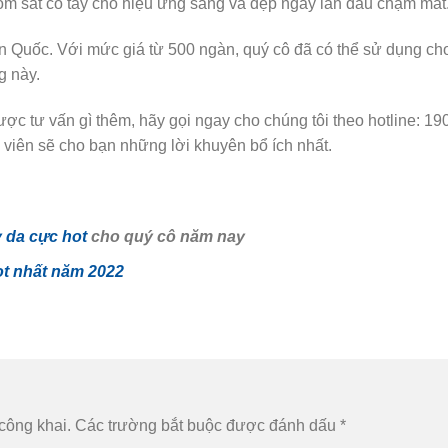
 ôm sát cổ tay cho hiệu ứng sáng và đẹp ngay lần đầu chạm mắt
n Quốc. Với mức giá từ 500 ngàn, quý cô đã có thể sử dụng ch
g này.
c tư vấn gì thêm, hãy gọi ngay cho chúng tôi theo hotline: 19
 viên sẽ cho bạn những lời khuyên bổ ích nhất.
y da cực hot
cho quý cô năm nay
ot nhất năm 2022
công khai.
Các trường bắt buộc được đánh dấu
*