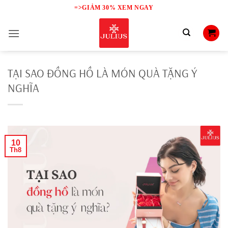
Skip
=>GIẢM 30% XEM NGAY
to
content
TẠI SAO ĐỒNG HỒ LÀ MÓN QUÀ TẶNG Ý
NGHĨA
10
Th8