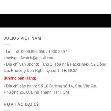
JULIUS VIỆT NAM
- Liên hệ: 0906.850.650 / 1900 2697 -
timeisgoldwatch@gmail.com
- Địa chỉ văn phòng: Tầng 1, Tòa nhà Packsimex, 52 Đông
Du, Phường Bến Nghé, Quận 1, TP. HCM
(Không bán Hàng)
- Địa chỉ bảo hành: Số 10 Đường số 14, Chu Văn An,
Phường 26, Q. Bình Thạnh, TP HCM
HỢP TÁC ĐẠI LÝ