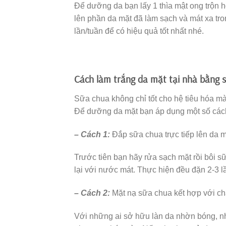
Để dưỡng da bạn lấy 1 thìa mật ong trộn hỗ
lên phần da mặt đã làm sạch và mát xa tro
lần/tuần để có hiệu quả tốt nhất nhé.
Cách làm trắng da mặt tại nhà bằng 
Sữa chua không chỉ tốt cho hệ tiêu hóa m
Để dưỡng da mặt bạn áp dụng một số các
– Cách 1:
Đắp sữa chua trực tiếp lên da 
Trước tiên bạn hãy rửa sạch mặt rồi bôi sữ
lại với nước mát. Thực hiện đều đặn 2-3 lầ
– Cách 2:
Mặt nạ sữa chua kết hợp với c
Với những ai sở hữu làn da nhờn bóng, nh