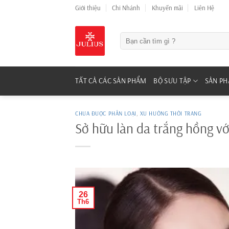
Skip
Giới thiệu
Chi Nhánh
Khuyến mãi
Liên Hệ
to
content
Tìm
kiếm:
TẤT CẢ CÁC SẢN PHẨM
BỘ SƯU TẬP
SẢN P
CHƯA ĐƯỢC PHÂN LOẠI
,
XU HƯỚNG THỜI TRANG
Sở hữu làn da trắng hồng vớ
26
Th6