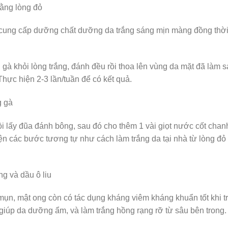
bằng lòng đỏ
 cung cấp dưỡng chất dưỡng da trắng sáng mịn màng đồng thờ
 gà khỏi lòng trắng, đánh đều rồi thoa lên vùng da mặt đã làm 
Thực hiện 2-3 lần/tuần để có kết quả.
g gà
rồi lấy đũa đánh bông, sau đó cho thêm 1 vài giọt nước cốt chan
ện các bước tương tự như cách làm trắng da tại nhà từ lòng đỏ
ng và dầu ô liu
mụn, mật ong còn có tác dụng kháng viêm kháng khuẩn tốt khi t
 giúp da dưỡng ẩm, và làm trắng hồng rạng rỡ từ sâu bên trong.