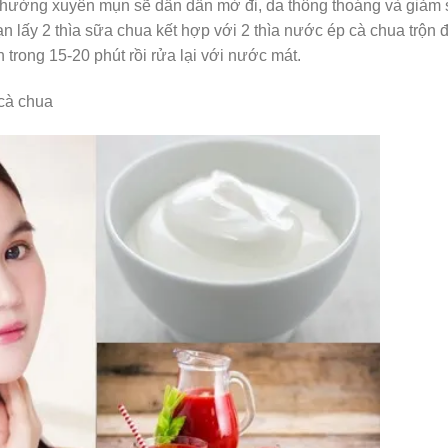
hường xuyên mụn sẽ dần dần mờ đi, da thông thoáng và giảm 
ạn lấy 2 thìa sữa chua kết hợp với 2 thìa nước ép cà chua trộn 
trong 15-20 phút rồi rửa lại với nước mát.
cà chua