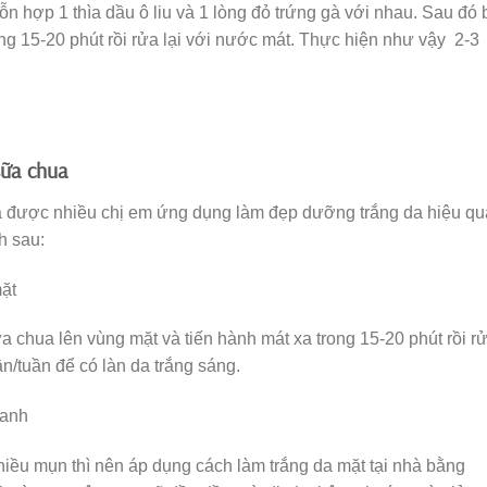
n hợp 1 thìa dầu ô liu và 1 lòng đỏ trứng gà với nhau. Sau đó 
ng 15-20 phút rồi rửa lại với nước mát. Thực hiện như vậy 2-3
sữa chua
à được nhiều chị em ứng dụng làm đẹp dưỡng trắng da hiệu qu
h sau:
mặt
a chua lên vùng mặt và tiến hành mát xa trong 15-20 phút rồi r
n/tuần để có làn da trắng sáng.
hanh
iều mụn thì nên áp dụng cách làm trắng da mặt tại nhà bằng