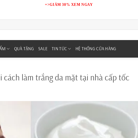
=>GIẢM 30% XEM NGAY
HẨM
QUÀ TẶNG
SALE
TIN TỨC
HỆ THỐNG CỬA HÀNG
i cách làm trắng da mặt tại nhà cấp tốc