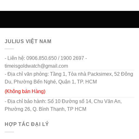
JULIUS VIỆT NAM
- Liên hệ: 0906.850.650 / 1900 2697 -
timeisgoldwatch@gmail.com
- Địa chỉ văn phòng: Tầng 1, Tòa nhà Packsimex, 52 Đông
Du, Phường Bến Nghé, Quận 1, TP. HCM
(Không bán Hàng)
- Địa chỉ bảo hành: Số 10 Đường số 14, Chu Văn An,
Phường 26, Q. Bình Thạnh, TP HCM
HỢP TÁC ĐẠI LÝ