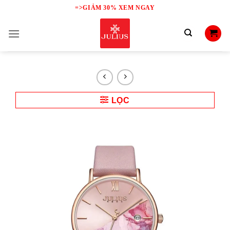
Skip
=>GIẢM 30% XEM NGAY
to
content
LỌC