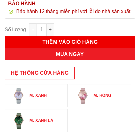
BẢO HÀNH
Bảo hành 12 tháng miễn phí với lỗi do nhà sản xuất.
Đồng Hồ Nữ JA-1312C Julius Hàn Quốc Dây Da (Hồng) số lượn
THÊM VÀO GIỎ HÀNG
MUA NGAY
HỆ THỐNG CỬA HÀNG
M. XANH
M. HỒNG
M. XANH LÁ