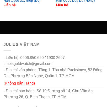
Hàn Quốc dây thép (Đỏ)
Hàn Quốc Dây Da (Hồng)
Liên hệ
Liên hệ
JULIUS VIỆT NAM
- Liên hệ: 0906.850.650 / 1900 2697 -
timeisgoldwatch@gmail.com
- Địa chỉ văn phòng: Tầng 1, Tòa nhà Packsimex, 52 Đông
Du, Phường Bến Nghé, Quận 1, TP. HCM
(Không bán Hàng)
- Địa chỉ bảo hành: Số 10 Đường số 14, Chu Văn An,
Phường 26, Q. Bình Thạnh, TP HCM