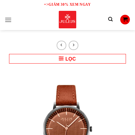
Skip
=>GIẢM 30% XEM NGAY
to
content
LỌC