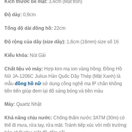
Kích thước bề mặt:
3,4cm (Mặt tròn)
Độ dày:
0,9cm
Tổng độ dài đồng hồ:
22cm
Độ rộng của dây (size dây):
1,6cm (16mm) size số 16
Kiểu khóa:
Nút Gài
Chất liệu vỏ máy:
Hợp kim mạ ion vàng hồng. Đồng Hồ
Nữ JA-1206C Julius Hàn Quốc Dây Thép (Mặt Xanh) là
mẫu
đồng hồ nữ
sử dụng công nghệ mạ IP chân không
tiên tiến giúp đem lại độ sáng bóng và bền màu
Máy:
Quartz Nhật
Khả năng chịu nước:
Chống thấm nước 3ATM (30m) có
thể đi mưa, rửa tay, rửa mặt. Tránh tiếp xúc với môi trường