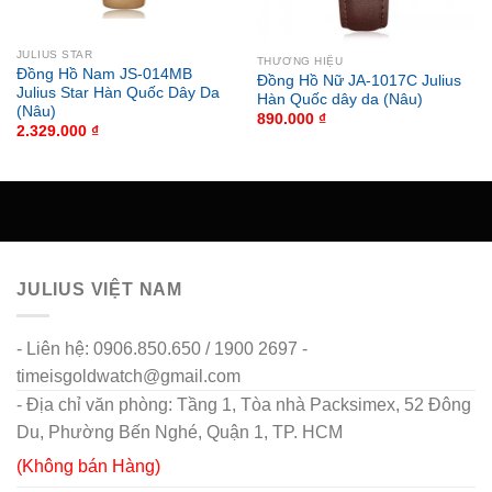
JULIUS STAR
THƯƠNG HIỆU
Đồng Hồ Nam JS-014MB
Đồng Hồ Nữ JA-1017C Julius
Julius Star Hàn Quốc Dây Da
Hàn Quốc dây da (Nâu)
(Nâu)
890.000
₫
2.329.000
₫
JULIUS VIỆT NAM
- Liên hệ: 0906.850.650 / 1900 2697 -
timeisgoldwatch@gmail.com
- Địa chỉ văn phòng: Tầng 1, Tòa nhà Packsimex, 52 Đông
Du, Phường Bến Nghé, Quận 1, TP. HCM
(Không bán Hàng)