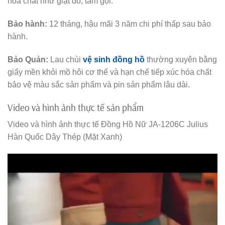
hóa chất như giặt đồ, tấm gội.
Bảo hành:
12 tháng, hậu mãi 3 năm chi phí thấp sau bảo
hành.
Bảo Quản:
Lau chùi
vệ sinh đồng hồ
thường xuyên bằng
giấy mền khỏi mồ hôi cơ thể và hạn chế tiếp xúc hóa chất
bảo vệ màu sắc sản phẩm và pin sản phẩm lâu dài.
Video và hình ảnh thực tế sản phẩm
Video và hình ảnh thực tế Đồng Hồ Nữ JA-1206C Julius
Hàn Quốc Dây Thép (Mặt Xanh)