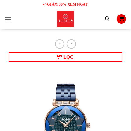
Skip
=>GIẢM 30% XEM NGAY
to
content
LỌC