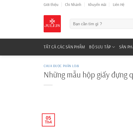
Skip
Giới thiệu
Chi Nhánh
Khuyến mãi
Liên Hệ
to
content
Tìm
kiếm:
TẤT CẢ CÁC SẢN PHẨM
BỘ SƯU TẬP
SẢN P
CHƯA ĐƯỢC PHÂN LOẠI
Những mẫu hộp giấy đựng 
05
Th4