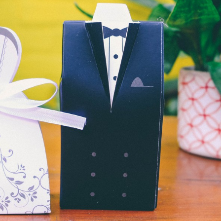
cấp
ản phẩm cao cấp như: rượu, hộp yến sào hay các sản phẩm m
at, hay đựng những thực phẩm dinh dưỡng quý…Nó giúp tạo nê
giá trị của món quà tặng và còn có tính chất quảng cáo thương
phải đi kèm với hộp đựng quà phù hợp.
bằng carton lạnh,Trên bề mặt được chế tác bằng những loại gi
go
những món quà tặng kèm trong hộp giấy có in logo công ty.
ghiệp đã khéo quảng bá thương hiệu đến đối tác, quý khách hàn
àm bằng bìa cứng, chất liệu cao cấp.