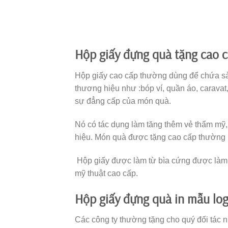
Sinh nhật là dịp đặc biệt của mỗi người, 
đối tượng nhận quà. Từ đó bạn có thể lựa
thì có thể chọn nhựng mẫu hộp vuông đơn 
cho bạn bè thì có thể chọn hộp hình trái
dạng. Và chung thường được kết nơ xinh 