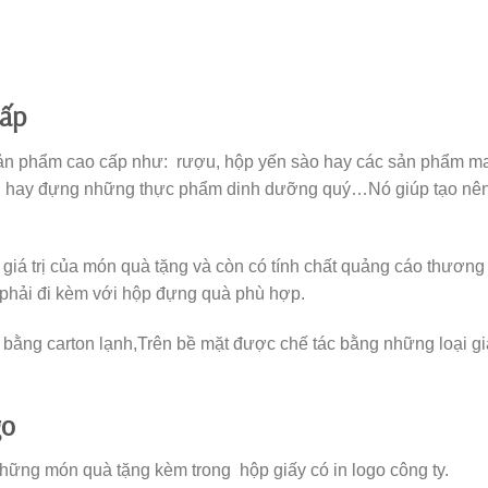
Khi lựa chọn hộp tặng quà sinh nhật thì các bạn cần cân nhắc đế
 chọn hộp vừa ý nghĩa lại vừa phù hợp. Hộp giấy tặng quà cho
giảncó thêm ruy băng. Hộp giấy tặng quà cho vợ, cho người y
 tim….Thông thường hộp đựng quà sinh nhật thường có màu sắc 
xắn dễ thương.