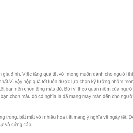
n gia đình. Việc tặng quà tết với mong muốn dành cho người th
nhất.Vì vậy hộp quà tết luôn được lựa chọn kỹ lưỡng nhằm mo
tết bạn nên chọn tông màu đỏ. Bởi vì theo quan niệm của ngườ
bạn chọn màu đỏ có nghĩa là đã mang may mắn đến cho ngườ
g trọng, bắt mắt với nhiều họa tiết mang ý nghĩa về ngày tết..Đ
sự và cứng cáp.