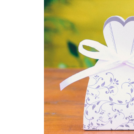
Hộp giấy đựng quà tặng cao 
Hộp giấy cao cấp thường dùng để chứa s
thương hiệu như :bóp ví, quần áo, carav
sự đẳng cấp của món quà.
Nó có tác dụng làm tăng thêm vẻ thẩm mỹ, 
hiệu. Món quà được tặng cao cấp thường 
Hộp giấy được làm từ bìa cứng được làm 
mỹ thuật cao cấp.
Hộp giấy đựng quà in mẫu lo
Các công ty thường tặng cho quý đối tác 
Với hộp giấy có in logo công ty, doanh n
Hộp giấy có in logo công ty thường được l