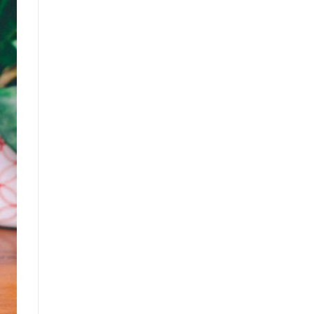
ang
n
ấy
g.