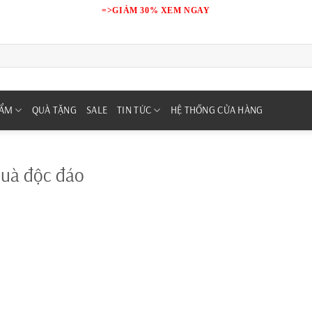
=>GIẢM 30% XEM NGAY
HẨM
QUÀ TẶNG
SALE
TIN TỨC
HỆ THỐNG CỬA HÀNG
quà độc đáo