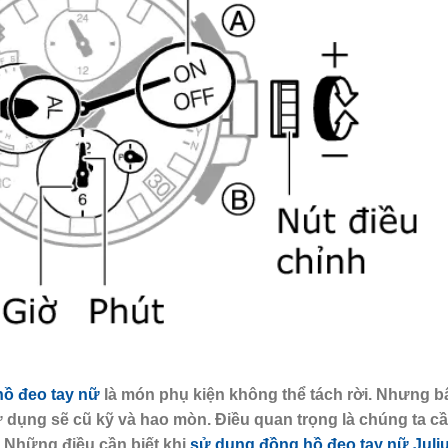
ồ đeo tay nữ
là món phụ kiện không thể tách rời. Nhưng b
sử dụng sẽ cũ kỹ và hao mòn. Điều quan trọng là chúng ta c
 Những điều cần biết khi
sử dụng đồng hồ đeo tay nữ Juli