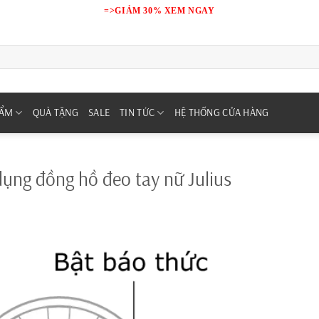
=>GIẢM 30% XEM NGAY
HẨM
QUÀ TẶNG
SALE
TIN TỨC
HỆ THỐNG CỬA HÀNG
dụng đồng hồ đeo tay nữ Julius