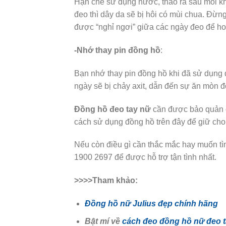
Hạn chế sử dụng nước, tháo ra sau mỗi k
đeo thì dây da sẽ bị hôi có mùi chua. Đừ
được “nghỉ ngơi” giữa các ngày đeo để ho
-Nhớ thay pin đồng hồ
:
Bạn nhớ thay pin đồng hồ khi đã sử dụng 
ngày sẽ bị chảy axit, dẫn đến sự ăn mòn 
Đồng hồ đeo tay nữ
cần được bảo quản đ
cách sử dụng đồng hồ trên đây để giữ cho
Nếu còn điều gì cần thắc mắc hay muốn tì
1900 2697 để được hỗ trợ tận tình nhất.
>>>>Tham khảo:
Đồng hồ nữ Julius đẹp chính hãng
Bật mí về
cách đeo đồng hồ nữ đeo 