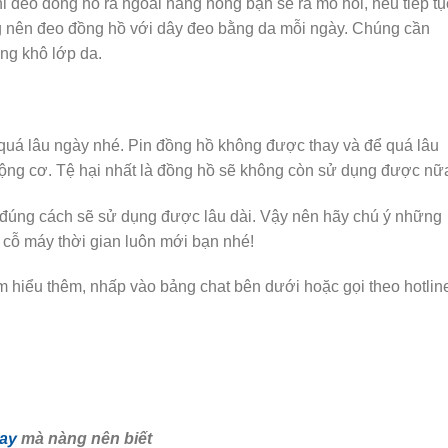
hi đeo
đồng hồ
ra ngoài nắng nóng bạn sẽ ra mồ hôi, nếu tiếp tụ
ng nên đeo đồng hồ với dây đeo bằng da mỗi ngày. Chúng cần
ng khô lớp da.
quá lâu ngày nhé. Pin đồng hồ không được thay và để quá lâu
động cơ. Tệ hại nhất là đồng hồ sẽ không còn sử dụng được nữ
úng cách sẽ sử dụng được lâu dài. Vậy nên hãy chú ý những
 cỗ máy thời gian luôn mới bạn nhé!
m hiểu thêm, nhấp vào bảng chat bên dưới hoặc gọi theo hotlin
tay
mà nàng nên biết