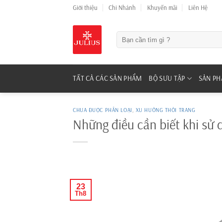
Skip
Giới thiệu
Chi Nhánh
Khuyến mãi
Liên Hệ
to
content
Tìm
kiếm:
TẤT CẢ CÁC SẢN PHẨM
BỘ SƯU TẬP
SẢN P
CHƯA ĐƯỢC PHÂN LOẠI
,
XU HƯỚNG THỜI TRANG
Những điều cần biết khi sử 
23
Th8