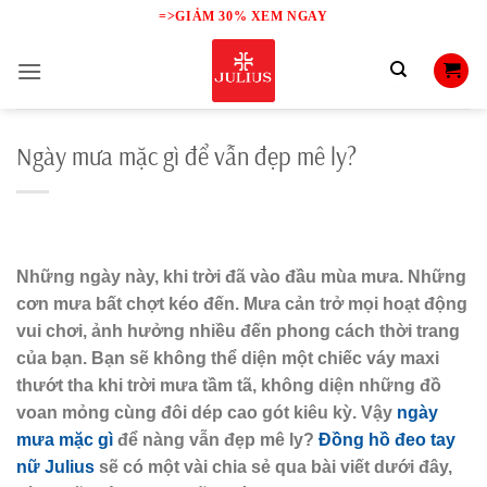
Skip
=>GIẢM 30% XEM NGAY
to
content
Ngày mưa mặc gì để vẫn đẹp mê ly?
Những ngày này, khi trời đã vào đầu mùa mưa. Những
cơn mưa bất chợt kéo đến. Mưa cản trở mọi hoạt động
vui chơi, ảnh hưởng nhiều đến phong cách thời trang
của bạn. Bạn sẽ không thể diện một chiếc váy maxi
thướt tha khi trời mưa tầm tã, không diện những đồ
voan mỏng cùng đôi dép cao gót kiêu kỳ. Vậy
ngày
mưa mặc gì
để nàng vẫn đẹp mê ly?
Đồng hồ đeo tay
nữ Julius
sẽ có một vài chia sẻ qua bài viết dưới đây,