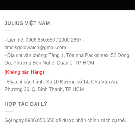
JULIUS VIỆT NAM
- Liên hệ: 0906.850.650 / 1900 2697 -
timeisgoldwatch@gmail.com
- Địa chỉ văn phòng: Tầng 1, Tòa nhà Packsimex, 52 Đông
Du, Phường Bến Nghé, Quận 1, TP. HCM
(Không bán Hàng)
- Địa chỉ bảo hành: Số 10 Đường số 14, Chu Văn An,
Phường 26, Q. Bình Thạnh, TP HCM
HỢP TÁC ĐẠI LÝ
Gọi ngay 0906.850.650 để được nhận chính sách cụ thể.
go88 flights