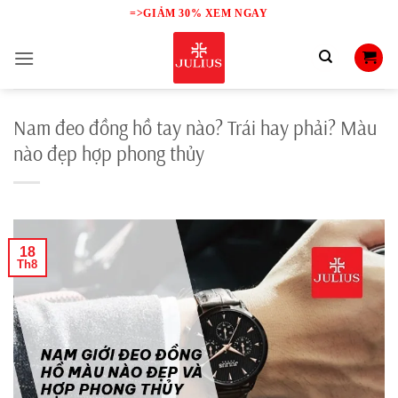
Skip
=>GIẢM 30% XEM NGAY
to
content
Nam đeo đồng hồ tay nào? Trái hay phải? Màu
nào đẹp hợp phong thủy
18
Th8