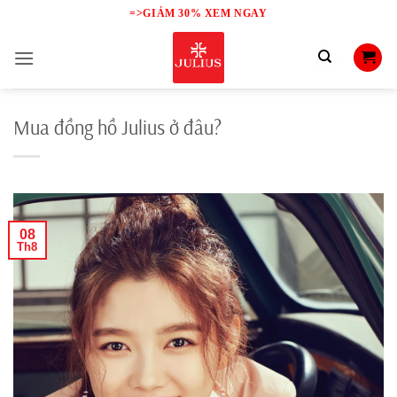
Skip
=>GIẢM 30% XEM NGAY
to
content
Mua đồng hồ Julius ở đâu?
08
Th8