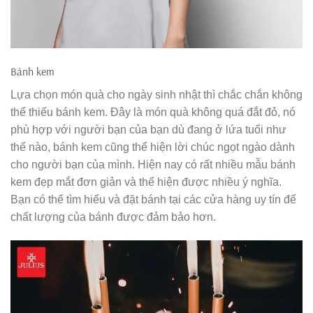
Bánh kem
Lựa chọn món quà cho ngày sinh nhật thì chắc chắn không
thể thiếu bánh kem. Đây là món quà không quá đắt đỏ, nó
phù hợp với người bạn của bạn dù đang ở lứa tuổi như
thế nào, bánh kem cũng thể hiện lời chúc ngọt ngào dành
cho người bạn của mình. Hiện nay có rất nhiều mẫu bánh
kem đẹp mắt đơn giản và thể hiện được nhiều ý nghĩa.
Bạn có thể tìm hiểu và đặt bánh tại các cửa hàng uy tín để
chất lượng của bánh được đảm bảo hơn.