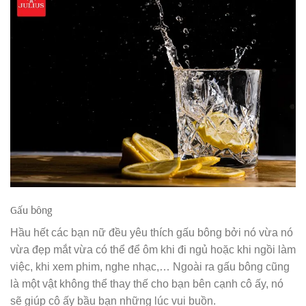
Gấu bông
Hầu hết các bạn nữ đều yêu thích gấu bông bởi nó vừa nó
vừa đẹp mắt vừa có thể để ôm khi đi ngủ hoặc khi ngồi làm
việc, khi xem phim, nghe nhạc,… Ngoài ra gấu bông cũng
là một vật không thể thay thế cho bạn bên cạnh cô ấy, nó
sẽ giúp cô ấy bầu bạn những lúc vui buồn.