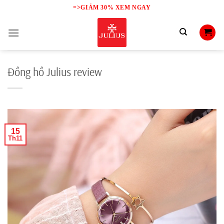
Skip
=>GIẢM 30% XEM NGAY
to
content
Đồng hồ Julius review
15
Th11