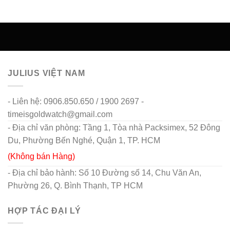
JULIUS VIỆT NAM
- Liên hệ: 0906.850.650 / 1900 2697 -
timeisgoldwatch@gmail.com
- Địa chỉ văn phòng: Tầng 1, Tòa nhà Packsimex, 52 Đông
Du, Phường Bến Nghé, Quận 1, TP. HCM
(Không bán Hàng)
- Địa chỉ bảo hành: Số 10 Đường số 14, Chu Văn An,
Phường 26, Q. Bình Thạnh, TP HCM
HỢP TÁC ĐẠI LÝ