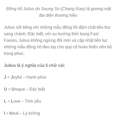
Đồng hồ Julius do Seung So (Chang Xiao) là gương mặt
đại diện thương hiệu
Julius nổi tiếng với những mẫu đồng hồ đậm chất tiểu thư
sang chảnh. Đặc biệt, với xu hướng thời trang Fast
Fasion, Julius không ngừng đổi mới và cập nhật liên tục
những mẫu đồng hồ đeo tay cho quý cô hoàn thiện nên bộ
trang phục.
Julius là ý nghĩa của 5 chữ cái:
J
=
J
oyful – Hạnh phúc
U
=
U
nique – Đặc biệt
L
=
L
ove – Tình yêu
I
=
I
deal – Lý tưởng