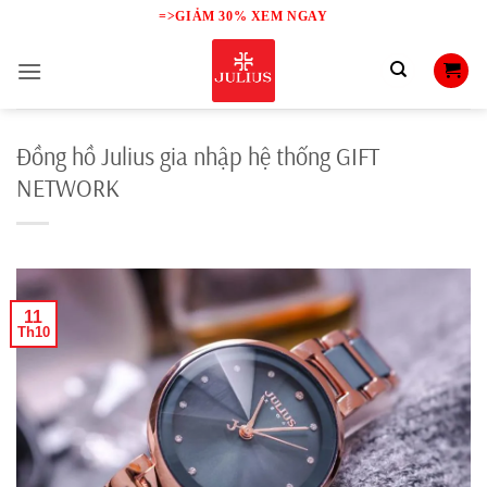
Skip
=>GIẢM 30% XEM NGAY
to
content
Đồng hồ Julius gia nhập hệ thống GIFT
NETWORK
11
Th10