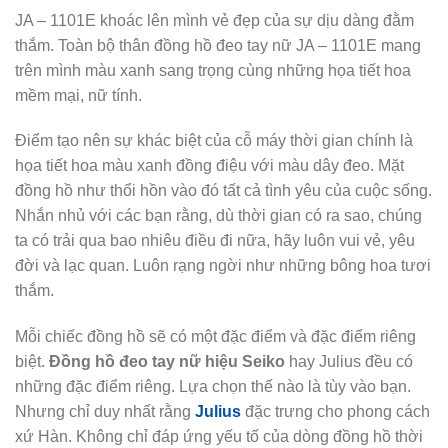
JA – 1101E khoác lên mình vẻ đẹp của sự dịu dàng đằm
thắm. Toàn bộ thân đồng hồ đeo tay nữ JA – 1101E mang
trên mình màu xanh sang trọng cùng những họa tiết hoa
mềm mại, nữ tính.
Điểm tạo nên sự khác biệt của cỗ máy thời gian chính là
họa tiết hoa màu xanh đồng điệu với màu dây đeo. Mặt
đồng hồ như thổi hồn vào đó tất cả tình yêu của cuộc sống.
Nhắn nhủ với các bạn rằng, dù thời gian có ra sao, chúng
ta có trải qua bao nhiêu điều đi nữa, hãy luôn vui vẻ, yêu
đời và lạc quan. Luôn rạng ngời như những bông hoa tươi
thắm.
Mỗi chiếc đồng hồ sẽ có một đặc điểm và đặc điểm riêng
biệt.
Đ
ồng hồ đeo tay nữ hiệu Seiko
hay Julius đều có
những đặc điểm riêng. Lựa chọn thế nào là tùy vào bạn.
Nhưng chỉ duy nhất rằng
Julius
đặc trưng cho phong cách
xứ Hàn. Không chỉ đáp ứng yếu tố của dòng đồng hồ thời