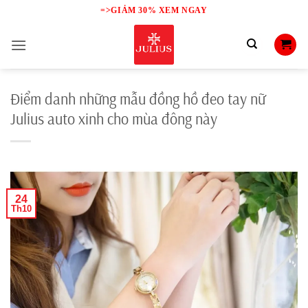
Skip
=>GIẢM 30% XEM NGAY
to
content
Điểm danh những mẫu đồng hồ đeo tay nữ
Julius auto xinh cho mùa đông này
24
Th10