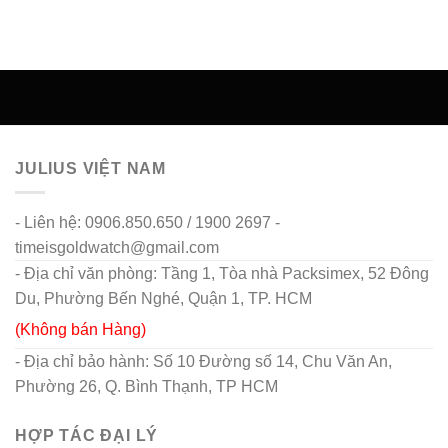
JULIUS VIỆT NAM
- Liên hệ: 0906.850.650 / 1900 2697 -
timeisgoldwatch@gmail.com
- Địa chỉ văn phòng: Tầng 1, Tòa nhà Packsimex, 52 Đông
Du, Phường Bến Nghé, Quận 1, TP. HCM
(Không bán Hàng)
- Địa chỉ bảo hành: Số 10 Đường số 14, Chu Văn An,
Phường 26, Q. Bình Thạnh, TP HCM
HỢP TÁC ĐẠI LÝ