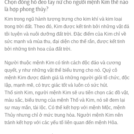
Chọn đồng hồ đeo tay nữ cho người mệnh Kim thế nào
là hợp phong thủy?
Kim trong ngũ hành tượng trưng cho kim khí và kim loại
trong trời đất. Theo đó, Kim được kết tinh bởi những vật đá
tôi luyện và nuôi dưỡng đất trời. Đặc điểm của Kim chỉ về
sức mạnh và mùa thu, đại diện cho thể rắn, được kết tinh
bởi những tinh hoa của đất trời.
Người thuộc mệnh Kim có tính cách độc đáo và cương
quyết, y như những vật thể biểu trưng cho nó. Quý cô
mệnh Kim được đánh giá là những người giỏi tổ chức, độc
lập, mạnh mẽ, có trực giác tốt và luôn có sức hút.
Thổ sinh Kim, người mệnh Kim sẽ ưu tiên chọn các đồ vật,
màu sắc, biểu trưng của mệnh Thổ và Kim, nó sẽ đem lại
sự may mắn, tài lộc. Có thể kết hợp với mệnh Mộc, mệnh
Thủy nhưng chỉ ở mức trung hòa. Người mệnh Kim nên
tránh kết hợp với các yếu tố liên quan đến mệnh Hỏa.