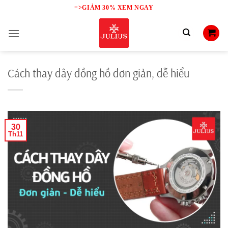
Skip
=>GIẢM 30% XEM NGAY
to
content
Cách thay dây đồng hồ đơn giản, dễ hiểu
30
Th11