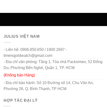
JULIUS VIỆT NAM
- Liên hệ: 0906.850.650 / 1900 2697 -
timeisgoldwatch@gmail.com
- Địa chỉ văn phòng: Tầng 1, Tòa nhà Packsimex, 52 Đông
Du, Phường Bến Nghé, Quận 1, TP. HCM
(Không bán Hàng)
- Địa chỉ bảo hành: Số 10 Đường số 14, Chu Văn An,
Phường 26, Q. Bình Thạnh, TP HCM
HỢP TÁC ĐẠI LÝ