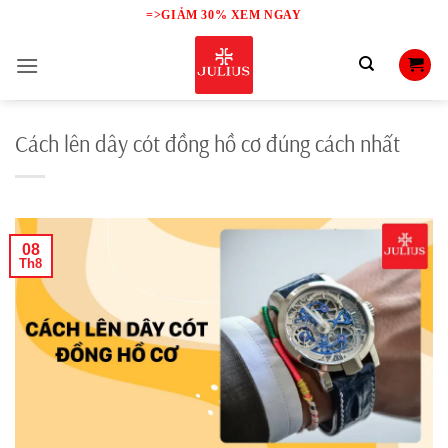
Skip
=>GIẢM 30% XEM NGAY
to
content
Cách lên dây cót đồng hồ cơ đúng cách nhất
08
Th8