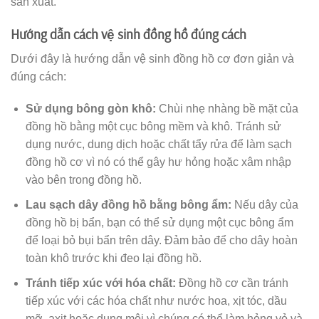
sản xuất.
Hướng dẫn cách vệ sinh đồng hồ đúng cách
Dưới đây là hướng dẫn vệ sinh đồng hồ cơ đơn giản và
đúng cách:
Sử dụng bông gòn khô:
Chùi nhẹ nhàng bề mặt của
đồng hồ bằng một cục bông mềm và khô. Tránh sử
dụng nước, dung dịch hoặc chất tẩy rửa để làm sạch
đồng hồ cơ vì nó có thể gây hư hỏng hoặc xâm nhập
vào bên trong đồng hồ.
Lau sạch dây đồng hồ bằng bông ẩm:
Nếu dây của
đồng hồ bị bẩn, bạn có thể sử dụng một cục bông ẩm
để loại bỏ bụi bẩn trên dây. Đảm bảo để cho dây hoàn
toàn khô trước khi đeo lại đồng hồ.
Tránh tiếp xúc với hóa chất:
Đồng hồ cơ cần tránh
tiếp xúc với các hóa chất như nước hoa, xịt tóc, dầu
mỡ, axit hoặc dung môi vì chúng có thể làm hỏng vỏ và