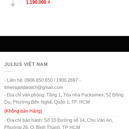
1.190.000
₫
JULIUS VIỆT NAM
- Liên hệ: 0906.850.650 / 1900 2697 -
timeisgoldwatch@gmail.com
- Địa chỉ văn phòng: Tầng 1, Tòa nhà Packsimex, 52 Đông
Du, Phường Bến Nghé, Quận 1, TP. HCM
(Không bán Hàng)
- Địa chỉ bảo hành: Số 10 Đường số 14, Chu Văn An,
Phường 26, Q. Bình Thạnh, TP HCM