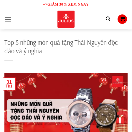
Skip
=>GIẢM 30% XEM NGAY
to
content
Top 5 những món quà tặng Thái Nguyên độc
đáo và ý nghĩa
31
Th1