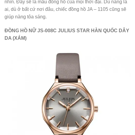
nhìn. Đây sẽ là mẫu đồng hồ của mọi thời đại. Dù nàng là
ai, dù ở bất cứ nơi đâu, chiếc đồng hồ JA – 1105 cũng sẽ
giúp nàng tỏa sáng.
ĐỒNG HỒ NỮ JS-008C JULIUS STAR HÀN QUỐC DÂY
DA (XÁM)