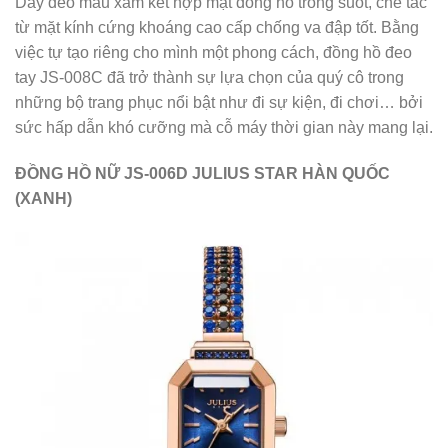
Dây đeo màu xám kết hợp mặt đồng hồ trong suốt, chế tác
từ mặt kính cứng khoáng cao cấp chống va đập tốt. Bằng
việc tự tạo riêng cho mình một phong cách, đồng hồ đeo
tay JS-008C đã trở thành sự lựa chọn của quý cô trong
những bộ trang phục nổi bật như đi sự kiện, đi chơi… bởi
sức hấp dẫn khó cưỡng mà cỗ máy thời gian này mang lại.
ĐỒNG HỒ NỮ JS-006D JULIUS STAR HÀN QUỐC
(XANH)