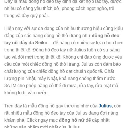
Đây là mẫu đồng hồ đeo tay đính đá kết hợp lắc tay, được
nhiều cô nàng yêu thích bởi phong cách ngọt ngào, trẻ
trung và đầy quý phái.
Hiện nay với sự đa dạng của nhiều thương hiệu cùng kiểu
dáng của các hãng đồng hồ thời trang như
đồng hồ đeo
tay nữ dây da Seiko
… để nàng có nhiều sự lựa chọn hơn
trong thiết kế. Đồng hồ đeo tay nữ Julius luôn có sự sáng
tạo và đổi mới trong thiết kế. Không chỉ đáp ứng được yêu
cầu của một chiếc đồng hồ thời trang, Julius còn đảm bảo
chất lượng của chiếc đồng hồ đạt chuẩn quốc tế. Chất
lượng pin Nhật, máy Nhật, khả năng chống thấm nước
3ATM cho phép nàng có thể đi mưa, rửa tay, rửa mặt mà
không lo bị vào nước.
Trên đây là mẫu đồng hồ gây thương nhớ của
Julius
, còn
rất nhiều mẫu đồng hồ đeo tay của Julius đang đợi nàng
khám phá. Click ngay mục
đồng hồ nữ
để cập nhật
những sản phẩm mới nhất của Julius.