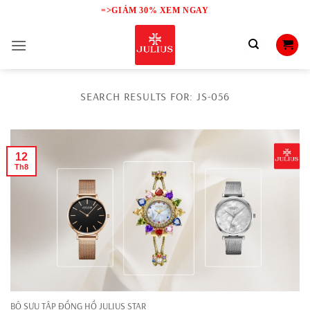
Skip
=>GIẢM 30% XEM NGAY
to
content
SEARCH RESULTS FOR:
JS-056
12
Th8
BỘ SƯU TẬP ĐỒNG HỒ JULIUS STAR