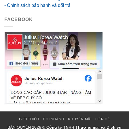
- Chính sách bảo hành và đổi trả
FACEBOOK
GIỚI THIỆU
CHI NHÁNH
KHUYẾN MÃI
LIÊN HỆ
BẢN QUYỀN
2026 ©
Công ty TNHH Thương mại và Dịch vụ