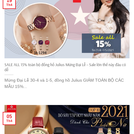
19
Th4
SALE ALL 15% toàn bộ đồng hồ Julius Mừng Đại Lễ – Sale lớn thế này đâu có
dễ
Mừng Đại Lễ 30-4 và 1-5, đồng hồ Julius GIẢM TOÀN BỘ CÁC
MẪU 15%...
05
Th4