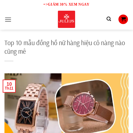
Skip
=>GIẢM 30% XEM NGAY
to
content
Top 10 mẫu đồng hồ nữ hàng hiệu cô nàng nào
cũng mê
10
Th11