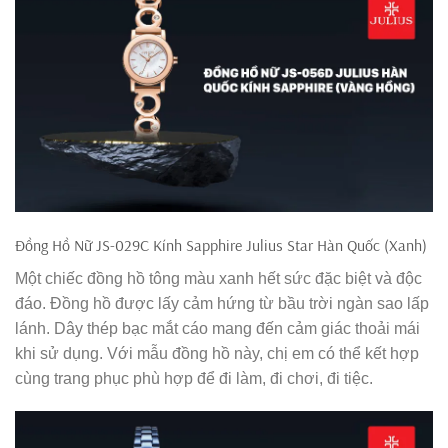
Đồng Hồ Nữ JS-029C Kính Sapphire Julius Star Hàn Quốc (Xanh)
Một chiếc đồng hồ tông màu xanh hết sức đặc biệt và độc
đáo. Đồng hồ được lấy cảm hứng từ bầu trời ngàn sao lấp
lánh. Dây thép bạc mắt cáo mang đến cảm giác thoải mái
khi sử dụng. Với mẫu đồng hồ này, chị em có thể kết hợp
cùng trang phục phù hợp để đi làm, đi chơi, đi tiệc.