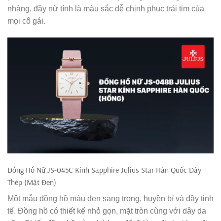
nhàng, đầy nữ tính là màu sắc dễ chinh phục trái tim của
mọi cô gái.
Đồng Hồ Nữ JS-045C Kính Sapphire Julius Star Hàn Quốc Dây
Thép (Mặt Đen)
Một mẫu đồng hồ màu đen sang trọng, huyền bí và đầy tinh
tế. Đồng hồ có thiết kế nhỏ gọn, mặt tròn cùng với dây da