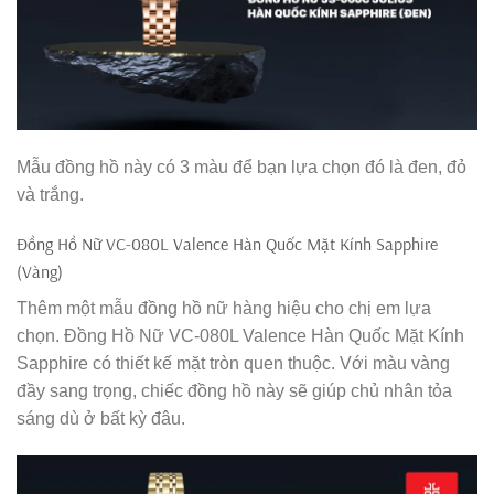
Mẫu đồng hồ này có 3 màu để bạn lựa chọn đó là đen, đỏ
và trắng.
Đồng Hồ Nữ VC-080L Valence Hàn Quốc Mặt Kính Sapphire
(Vàng)
Thêm một mẫu đồng hồ nữ hàng hiệu cho chị em lựa
chọn. Đồng Hồ Nữ VC-080L Valence Hàn Quốc Mặt Kính
Sapphire có thiết kế mặt tròn quen thuộc. Với màu vàng
đầy sang trọng, chiếc đồng hồ này sẽ giúp chủ nhân tỏa
sáng dù ở bất kỳ đâu.