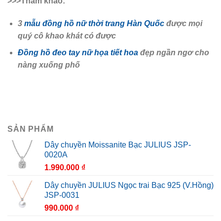
>>>Tham khảo:
3
mẫu đồng hồ nữ thời trang Hàn Quốc
được mọi
quý cô khao khát có được
Đồng hồ đeo tay nữ họa tiết hoa
đẹp ngần ngơ cho
nàng xuống phố
SẢN PHẨM
Dây chuyền Moissanite Bạc JULIUS JSP-
0020A
1.990.000
₫
Dây chuyền JULIUS Ngọc trai Bạc 925 (V.Hồng)
JSP-0031
990.000
₫