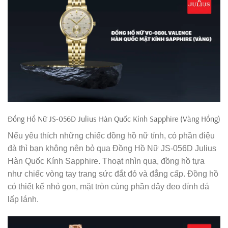
Đồng Hồ Nữ JS-056D Julius Hàn Quốc Kính Sapphire (Vàng Hồng)
Nếu yêu thích những chiếc đồng hồ nữ tính, có phần điệu
đà thì bạn không nên bỏ qua Đồng Hồ Nữ JS-056D Julius
Hàn Quốc Kính Sapphire. Thoạt nhìn qua, đồng hồ tựa
như chiếc vòng tay trang sức đắt đỏ và đẳng cấp. Đồng hồ
có thiết kế nhỏ gọn, mặt tròn cùng phần dây đeo đính đá
lấp lánh.