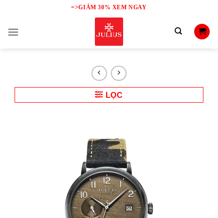
Skip
=>GIẢM 30% XEM NGAY
to
content
LỌC