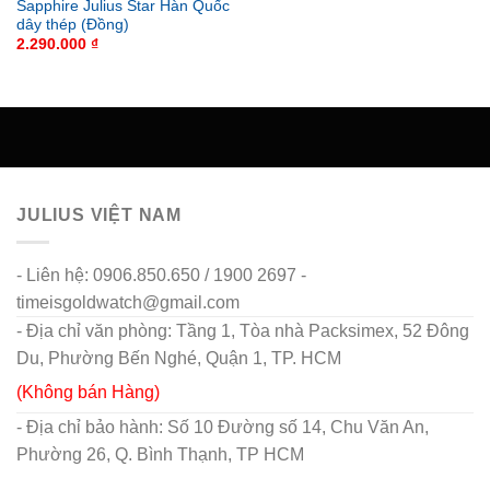
Sapphire Julius Star Hàn Quốc
dây thép (Đồng)
2.290.000
₫
JULIUS VIỆT NAM
- Liên hệ: 0906.850.650 / 1900 2697 -
timeisgoldwatch@gmail.com
- Địa chỉ văn phòng: Tầng 1, Tòa nhà Packsimex, 52 Đông
Du, Phường Bến Nghé, Quận 1, TP. HCM
(Không bán Hàng)
- Địa chỉ bảo hành: Số 10 Đường số 14, Chu Văn An,
Phường 26, Q. Bình Thạnh, TP HCM