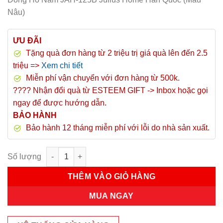
Nâu)
ƯU ĐÃI
Tặng quà đơn hàng từ 2 triệu trị giá quà lên đến 2.5
triệu =>
Xem chi tiết
Miễn phí vận chuyển với đơn hàng từ 500k.
???? Nhận đổi quà từ ESTEEM GIFT -> Inbox hoặc gọi
ngay để được hướng dẫn.
BẢO HÀNH
Bảo hành 12 tháng miễn phí với lỗi do nhà sản xuất.
Đồng Hồ Nam JAH-125B Julius Homme Hàn Quốc (Màu Nâu) số
THÊM VÀO GIỎ HÀNG
MUA NGAY