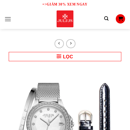
Skip
=>GIẢM 30% XEM NGAY
to
content
LỌC