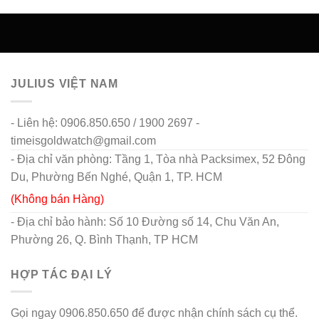
JULIUS VIỆT NAM
- Liên hệ: 0906.850.650 / 1900 2697 -
timeisgoldwatch@gmail.com
- Địa chỉ văn phòng: Tầng 1, Tòa nhà Packsimex, 52 Đông
Du, Phường Bến Nghé, Quận 1, TP. HCM
(Không bán Hàng)
- Địa chỉ bảo hành: Số 10 Đường số 14, Chu Văn An,
Phường 26, Q. Bình Thạnh, TP HCM
HỢP TÁC ĐẠI LÝ
Gọi ngay 0906.850.650 để được nhận chính sách cụ thể.