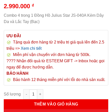
2.990.000
₫
Combo 4 trong 1 Đồng Hồ Julius Star JS-040A Kèm Dây
Da và Lắc Tay (Bạc)
ƯU ĐÃI
Tặng quà đơn hàng từ 2 triệu trị giá quà lên đến 2.5
triệu =>
Xem chi tiết
Miễn phí vận chuyển với đơn hàng từ 500k.
???? Nhận đổi quà từ ESTEEM GIFT -> Inbox hoặc gọi
ngay để được hướng dẫn.
BẢO HÀNH
Bảo hành 12 tháng miễn phí với lỗi do nhà sản xuất.
Combo 4 trong 1 Đồng Hồ Julius Star JS-040A Kèm Dây Da và L
THÊM VÀO GIỎ HÀNG