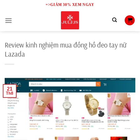
Skip
=>GIẢM 30% XEM NGAY
to
content
Review kinh nghiệm mua đồng hồ đeo tay nữ
Lazada
21
Th8