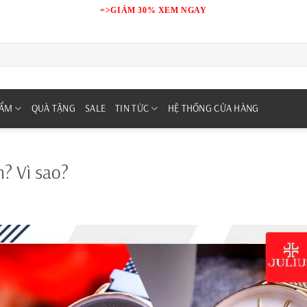
=>GIẢM 30% XEM NGAY
HẨM
QUÀ TẶNG
SALE
TIN TỨC
HỆ THỐNG CỬA HÀNG
 Vì sao?