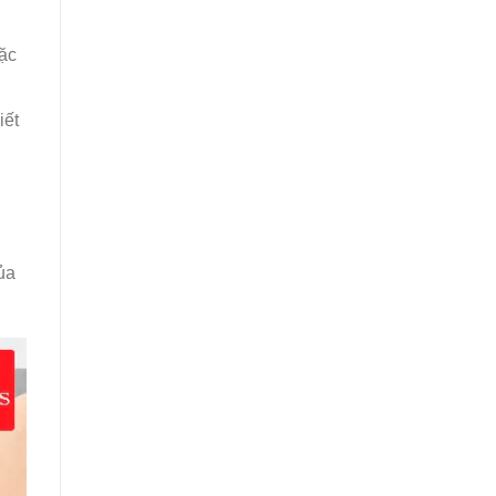
ặc
iết
ủa