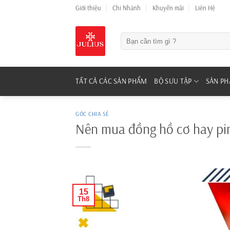
Skip
Giới thiệu
Chi Nhánh
Khuyến mãi
Liên Hệ
to
content
Tìm
kiếm:
TẤT CẢ CÁC SẢN PHẨM
BỘ SƯU TẬP
SẢN P
GÓC CHIA SẺ
Nên mua đồng hồ cơ hay pin?
15
Th8