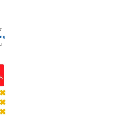
ơ
ồng
u