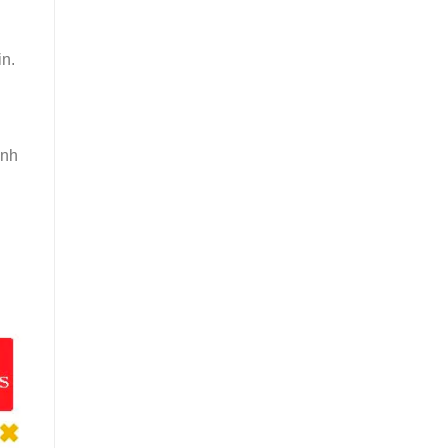
in.
ánh