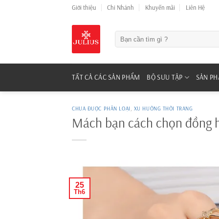
Skip
Giới thiệu
Chi Nhánh
Khuyến mãi
Liên Hệ
to
content
Tìm
kiếm:
TẤT CẢ CÁC SẢN PHẨM
BỘ SƯU TẬP
SẢN P
CHƯA ĐƯỢC PHÂN LOẠI
,
XU HƯỚNG THỜI TRANG
Mách bạn cách chọn đồng hồ
25
Th6