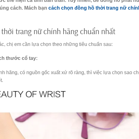
ức thể hiện cá tính bản thân. Tuy nhiên, để đồng hồ phát h
 đúng cách. Mách bạn
cách chọn đồng hồ thời trang nữ chín
thời trang nữ chính hãng chuẩn nhất
c, chị em cần lựa chọn theo những tiêu chuẩn sau:
ch thước cổ tay:
h hãng, có nguồn gốc xuất xứ rõ ràng, thì việc lựa chọn sao c
t.