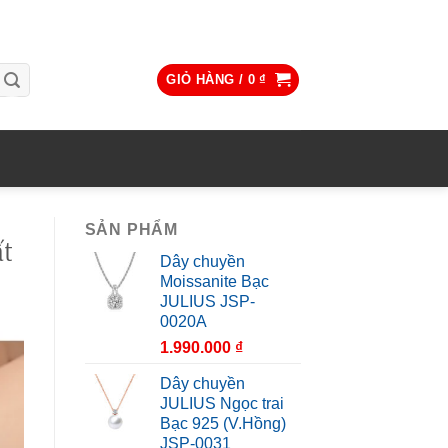
GIỎ HÀNG /
0
₫
SẢN PHẨM
ất
Dây chuyền
Moissanite Bạc
JULIUS JSP-
0020A
1.990.000
₫
Dây chuyền
JULIUS Ngọc trai
Bạc 925 (V.Hồng)
JSP-0031