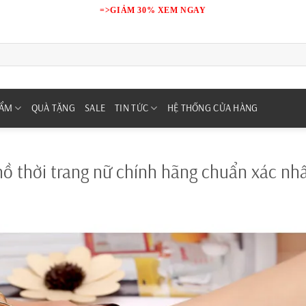
=>GIẢM 30% XEM NGAY
HẨM
QUÀ TẶNG
SALE
TIN TỨC
HỆ THỐNG CỬA HÀNG
 thời trang nữ chính hãng chuẩn xác nh