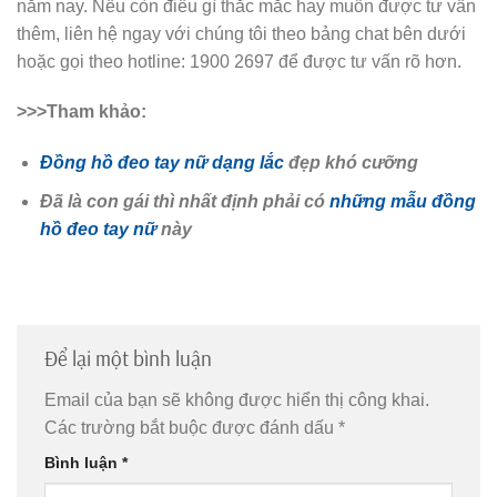
Dây chuyền JULIUS JSP-0011A (Bạc)
1.190.000
₫
JULIUS VIỆT NAM
- Liên hệ: 0906.850.650 / 1900 2697 -
timeisgoldwatch@gmail.com
- Địa chỉ văn phòng: Tầng 1, Tòa nhà Packsimex, 52 Đông
Du, Phường Bến Nghé, Quận 1, TP. HCM
(Không bán Hàng)