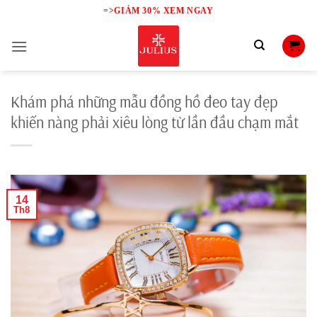
Skip
=>GIẢM 30% XEM NGAY
to
content
Khám phá những mẫu đồng hồ đeo tay đẹp
khiến nàng phải xiêu lòng từ lần đầu chạm mắt
14
Th8