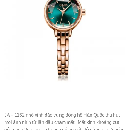
cho độ bền màu cao. Không hoen gỉ theo thời gian.
ĐỒNG HỒ NỮ JA-1132B JULIUS HÀN QUỐC DÂY DA
(ĐỒNG)