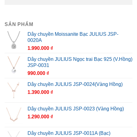
GIỚI THIỆU
CHI NHÁNH
KHUYẾN MÃI
LIÊN HỆ
BẢN QUYỀN
2026 ©
Công ty TNHH Thương mại và Dịch vụ
Thời Gian Là Vàng
Giấy chứng nhận Đăng ký kinh doanh số 0313156326
Do Sở Kế hoạch và Đầu tư Thành phố Hồ Chí Minh cấp ngày
11/03/2015.