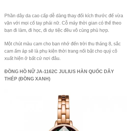
va đập tốt ở mức sinh hoạt hàng ngày).
Màu dây thép vàng đồng thời thượng cùng mặt số đồng
xanh nổi bật. Chiếc đồng hồ như một món quà sang trọng
ngự trị trên cổ tay phái đẹp.
JA – 1162 với khả năng chống thấm nước 3ATM cho nàng
có thể đi mưa, rửa tay, rửa mặt mà không lo bị vào nước.
Dây thép không gỉ cao cấp, công nghệ mạ IP chân không