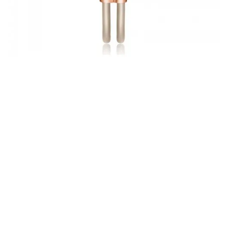
Trên đây là những mẫu đồng hồ thời trang Julius đẹp nhất
năm nay. Nếu còn điều gì thắc mắc hay muốn được tư vấn
thêm, liên hệ ngay với chúng tôi theo bảng chat bên dưới
hoặc gọi theo hotline: 1900 2697 để được tư vấn rõ hơn.
>>>Tham khảo:
Đồng hồ đeo tay nữ dạng lắc
đẹp khó cưỡng
Đã là con gái thì nhất định phải có
những mẫu đồng
hồ đeo tay nữ
này
Để lại một bình luận
Email của bạn sẽ không được hiển thị công khai.
Các trường bắt buộc được đánh dấu
*