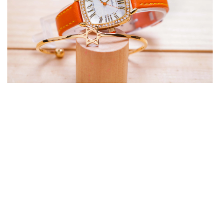
JA – 1162 nhỏ xinh đặc trưng đồng hồ Hàn Quốc thu hút
mọi ánh nhìn từ lần đầu chạm mắt.. Mặt kính khoáng cut
góc cạnh 3d cao cấp trong suốt rõ nét, độ cứng cao (chống