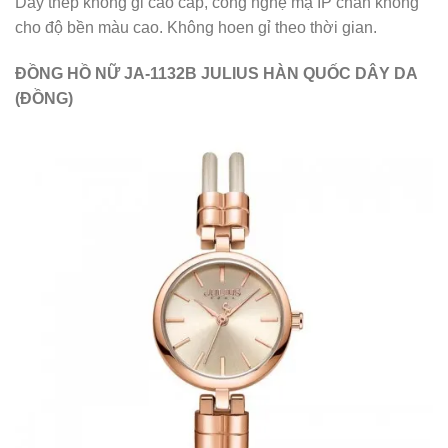
Không chỉ chiếm được tình cảm bởi cách phối màu ấn
tượng. Chúng còn sở hữu dây da đặc biệt với kiểu dây da
lắc tay khéo léo ôm lấy cổ tay người mang. Sẽ chẳng nàng
nào có thể chối từ được mẫu đồng hồ đeo tay nữ đẹp này.
Julius bảo hành 1 năm, thay dây miễn phí 1 lần, thay pin
miễn phí 5 năm, bảo hành toàn bộ chiếc đồng hồ. Là cỗ
máy thời gian cho quý cô an tâm lựa chọn sử dụng mà
mức giá lại vô cùng phải chăng.