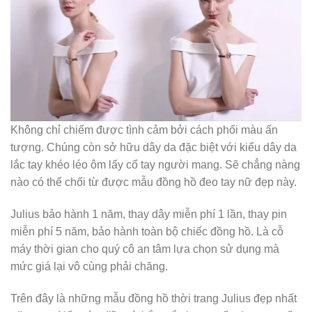
SẢN PHẨM
Dây chuyền Moissanite Bạc JULIUS JSP-
0020A
1.990.000
₫
Dây chuyền JULIUS Ngọc trai Bạc 925 (V.Hồng)
JSP-0031
990.000
₫
Dây chuyền JULIUS JSP-0024(Vàng Hồng)
1.390.000
₫
Dây chuyền JULIUS JSP-0023 (Vàng Hồng)
1.290.000
₫