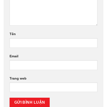
- Địa chỉ bảo hành: Số 10 Đường số 14, Chu Văn An,
Phường 26, Q. Bình Thạnh, TP HCM
HỢP TÁC ĐẠI LÝ
Gọi ngay 0906.850.650 để được nhận chính sách cụ thể.
go88 flights
CHÍNH SÁCH
- Hướng dẫn mua hàng và thanh toán
- Chính sách vận chuyển và giao nhận
- Chính sách bảo mật thông tin
- Chính sách bảo hành và đổi trả
FACEBOOK