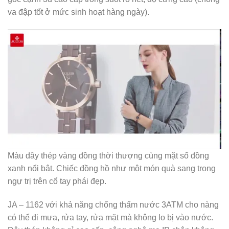
Đồng hồ JA – 1123A sinh ra cho những cô nàng yêu sự
ngọt ngào, dịu dàng và đằm thắm.
Đây là sự lựa chọn hàng đầu cho bạn gái yêu thích phong
cách trẻ trung, năng động. Đồng hồ đeo tay đẹp sở hữu
cho mình tông màu trắng tinh khôi. Viền đồng hồ màu đồng
mang đến điểm nhấn cho chiếc JA – 1123 này khi sở hữu
những gam màu bổ trợ cho nhau.