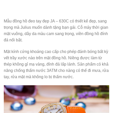
Phần dây da cao cấp dễ dàng thay đổi kích thước để vừa
vặn với mọi cổ tay phái nữ. Cỗ máy thời gian có thể theo
bạn đi làm, đi học, đi dự tiệc đều vô cùng phù hợp.
Một chút màu cam cho bạn nhớ đến trời thu tháng 8, sắc
cam ấm áp sẽ là phụ kiện thời trang nổi bật cho quý cô
xuất hiện ở bất cứ nơi đâu.
ĐỒNG HỒ NỮ JA-1162C JULIUS HÀN QUỐC DÂY
THÉP (ĐỒNG XANH)