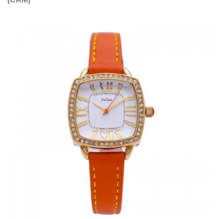
Mẫu đồng hồ đeo tay đẹp JA – 630C có thiết kế đẹp, sang
trọng mà Julius muốn dành tặng bạn gái. Cỗ máy thời gian
mặt vuông, dây da màu cam sang trọng, viền đồng hồ đính
đá nổi bật.