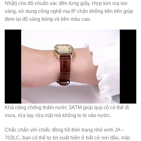
Nhật) cho độ chuẩn xác đến từng giây. Hợp kim mạ ion
vàng, sử dụng công nghệ mạ IP chân không tiên tiến giúp
đem lại độ sáng bóng và bền màu cao.
Khả năng chống thấm nước 3ATM giúp quý cô có thể đi
mưa, rửa tay, rửa mặt mà không lo bị vào nước.
Chắc chắn với chiếc đồng hồ thời trang nhỏ xinh JA –
703LC, bạn có thể tự tin xuất hiện ở bất cứ nơi đâu, mặc