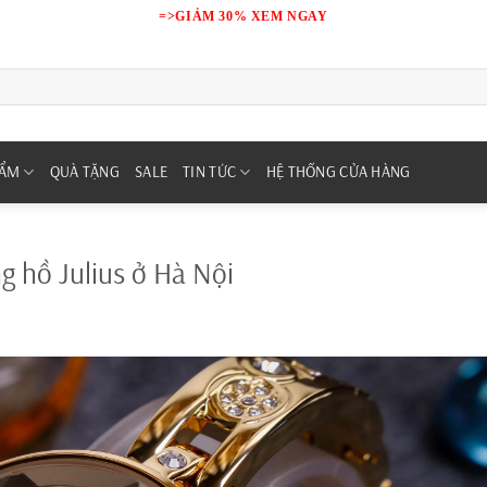
=>GIẢM 30% XEM NGAY
HẨM
QUÀ TẶNG
SALE
TIN TỨC
HỆ THỐNG CỬA HÀNG
 hồ Julius ở Hà Nội