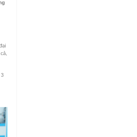
ằng
đại
 cả,
 3