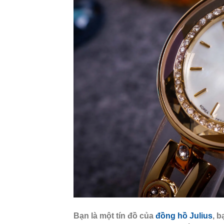
Bạn là một tín đồ của
đồng hồ Julius
, 