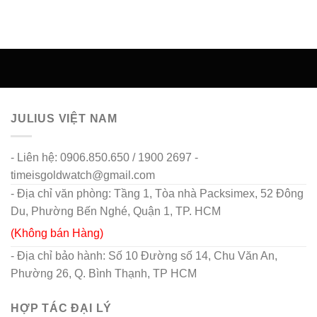
JULIUS VIỆT NAM
- Liên hệ: 0906.850.650 / 1900 2697 -
timeisgoldwatch@gmail.com
- Địa chỉ văn phòng: Tầng 1, Tòa nhà Packsimex, 52 Đông
Du, Phường Bến Nghé, Quận 1, TP. HCM
(Không bán Hàng)
- Địa chỉ bảo hành: Số 10 Đường số 14, Chu Văn An,
Phường 26, Q. Bình Thạnh, TP HCM
HỢP TÁC ĐẠI LÝ