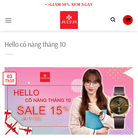
Skip
=>GIẢM 30% XEM NGAY
to
content
Hello cô nàng tháng 10
03
Th10