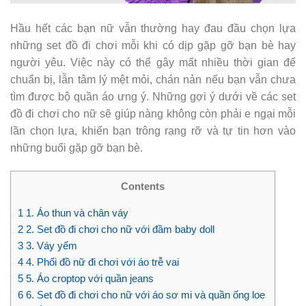
Hầu hết các bạn nữ vẫn thường hay đau đầu chọn lựa
những set đồ đi chơi mỗi khi có dịp gặp gỡ bạn bè hay
người yêu. Việc này có thể gây mất nhiều thời gian để
chuẩn bị, lẫn tâm lý mệt mỏi, chán nản nếu bạn vẫn chưa
tìm được bộ quần áo ưng ý. Những gợi ý dưới về các set
đồ đi chơi cho nữ sẽ giúp nàng không còn phải e ngại mỗi
lần chọn lựa, khiến bạn trông rạng rỡ và tự tin hơn vào
những buổi gặp gỡ bạn bè.
Contents
1
1. Áo thun và chân váy
2
2. Set đồ đi chơi cho nữ với đầm baby doll
3
3. Váy yếm
4
4. Phối đồ nữ đi chơi với áo trễ vai
5
5. Áo croptop với quần jeans
6
6. Set đồ đi chơi cho nữ với áo sơ mi và quần ống loe