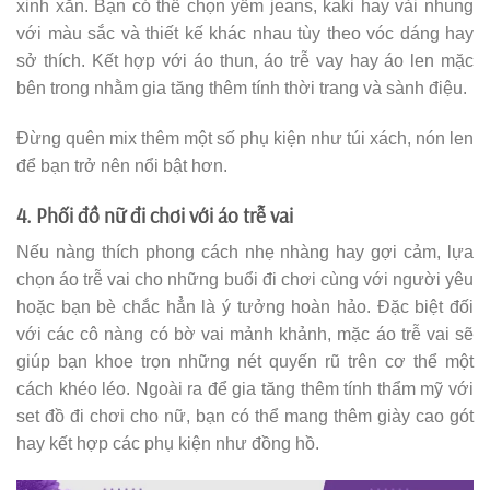
xinh xắn. Bạn có thể chọn yếm jeans, kaki hay vải nhung
với màu sắc và thiết kế khác nhau tùy theo vóc dáng hay
sở thích. Kết hợp với áo thun, áo trễ vay hay áo len mặc
bên trong nhằm gia tăng thêm tính thời trang và sành điệu.
Đừng quên mix thêm một số phụ kiện như túi xách, nón len
để bạn trở nên nổi bật hơn.
4. Phối đồ nữ đi chơi với áo trễ vai
Nếu nàng thích phong cách nhẹ nhàng hay gợi cảm, lựa
chọn áo trễ vai cho những buổi đi chơi cùng với người yêu
hoặc bạn bè chắc hẳn là ý tưởng hoàn hảo. Đặc biệt đối
với các cô nàng có bờ vai mảnh khảnh, mặc áo trễ vai sẽ
giúp bạn khoe trọn những nét quyến rũ trên cơ thể một
cách khéo léo. Ngoài ra để gia tăng thêm tính thẩm mỹ với
set đồ đi chơi cho nữ, bạn có thể mang thêm giày cao gót
hay kết hợp các phụ kiện như đồng hồ.