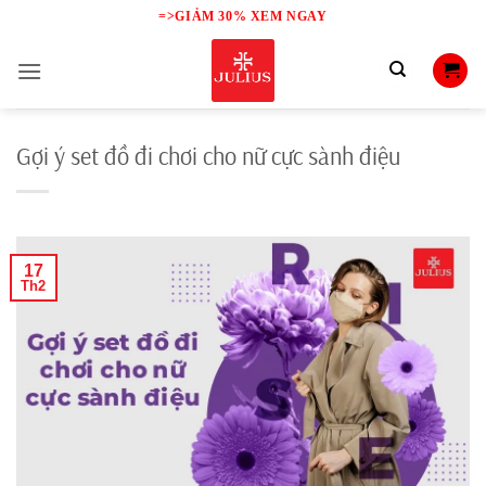
Skip
=>GIẢM 30% XEM NGAY
to
content
Gợi ý set đồ đi chơi cho nữ cực sành điệu
17
Th2