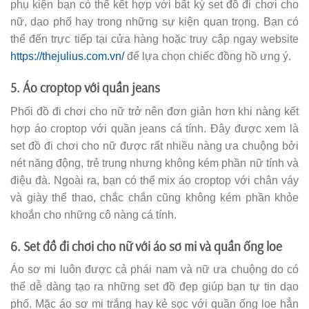
phụ kiện bạn có thể kết hợp với bất kỳ set đồ đi chơi cho
nữ, dạo phố hay trong những sự kiện quan trọng. Bạn có
thể đến trực tiếp tại cửa hàng hoặc truy cập ngay website
https://thejulius.com.vn/
để lựa chọn chiếc đồng hồ ưng ý.
5. Áo croptop với quần jeans
Phối đồ đi chơi cho nữ trở nên đơn giản hơn khi nàng kết
hợp áo croptop với quần jeans cá tính. Đây được xem là
set đồ đi chơi cho nữ được rất nhiều nàng ưa chuộng bởi
nét năng động, trẻ trung nhưng không kém phần nữ tính và
điệu đà. Ngoài ra, bạn có thể mix áo croptop với chân váy
và giày thể thao, chắc chắn cũng không kém phần khỏe
khoắn cho những cô nàng cá tính.
6. Set đồ đi chơi cho nữ với áo sơ mi và quần ống loe
Áo sơ mi luôn được cả phái nam và nữ ưa chuộng do có
thể dễ dàng tạo ra những set đồ đẹp giúp bạn tự tin dạo
phố. Mặc áo sơ mi trắng hay kẻ sọc với quần ống loe hẳn