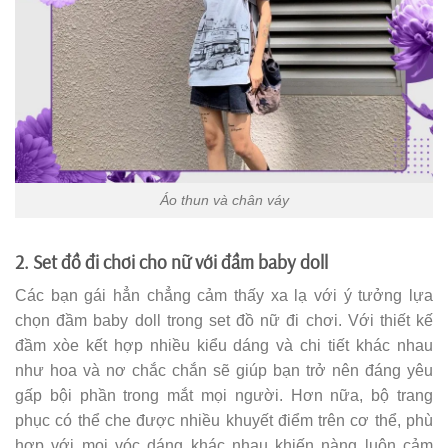
Áo thun và chân váy
2. Set đồ đi chơi cho nữ với đầm baby doll
Các bạn gái hẳn chẳng cảm thấy xa lạ với ý tưởng lựa
chọn đầm baby doll trong set đồ nữ đi chơi. Với thiết kế
đầm xòe kết hợp nhiều kiểu dáng và chi tiết khác nhau
như hoa và nơ chắc chắn sẽ giúp bạn trở nên đáng yêu
gấp bội phần trong mắt mọi người. Hơn nữa, bộ trang
phục có thể che được nhiều khuyết điểm trên cơ thể, phù
hợp với mọi vóc dáng khác nhau khiến nàng luôn cảm