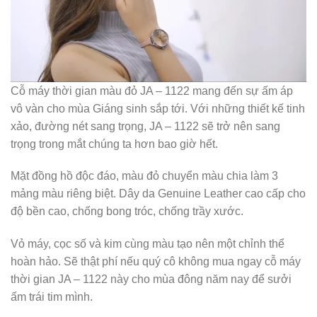
Cỗ máy thời gian màu đỏ JA – 1122 mang đến sự ấm áp
vô vàn cho mùa Giáng sinh sắp tới. Với những thiết kế tinh
xảo, đường nét sang trọng, JA – 1122 sẽ trở nên sang
trọng trong mắt chúng ta hơn bao giờ hết.
Mặt đồng hồ độc đáo, màu đỏ chuyển màu chia làm 3
mảng màu riêng biệt. Dây da Genuine Leather cao cấp cho
độ bền cao, chống bong tróc, chống trầy xước.
Vỏ máy, cọc số và kim cùng màu tạo nên một chỉnh thể
hoàn hảo. Sẽ thật phí nếu quý cô không mua ngay cỗ máy
thời gian JA – 1122 này cho mùa đông năm nay để sưởi
ấm trái tim mình.