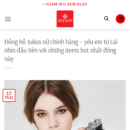
Skip
=>GIẢM 30% XEM NGAY
to
content
Đồng hồ Julius nữ chính hãng – yêu em từ cái
nhìn đầu tiên với những items hot nhất đông
này
17
Th11