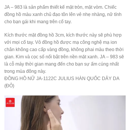
JA – 983 là sản phẩm thiết kế mặt tròn, mặt vòm. Chiếc
đồng hồ màu xanh chủ đạo tôn lên vẻ nhẹ nhàng, nữ tính
cho bạn gái khi mang trên cổ tay.
Kích thước mặt đồng hồ 3cm, kích thước này sẽ phù hợp
với mọi cổ tay. Vỏ đồng hồ được mạ công nghệ mạ ion
chân không cao cấp vàng đồng, không phai màu theo thời
gian. Kim và cọc số nổi bật trên nền mặt xanh. JA – 983 sẽ
là cỗ máy thời gian mang đến cho bạn sự ấm cúng nhất
trong mùa đông này.
ĐỒNG HỒ NỮ JA-1122C JULIUS HÀN QUỐC DÂY DA
(ĐỎ)