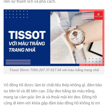
nên sự thanh lịch và phá cách.
Tissot 35mm T050.207.37.017.04 với màu trắng trang nhã
Vỏ đồng hồ được làm từ chất liệu thép không gỉ, đảm bảo
sự bền bỉ và độ bền cao. Dây đeo bằng da màu trắng,
mang lại cảm giác êm ái và thoải mái khi đeo. Đồng hồ
cũng đi kèm với khóa gập đảm bảo đồng hồ không bị rơi