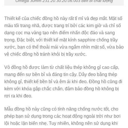
Omega 30mm 231.20.30.20.06.003 bền bỉ chất lượng
Thiết kế của chiếc đồng hồ này rất tỉ mỉ và đẹp mắt. Mặt số
màu tối trang nhã, được trang trí bởi các kim giờ và chỉ số
dạng cọc mạ vàng tạo nên điểm nhấn độc đáo và sang
trọng. Đặc biệt, với thiết kế mặt kính sapphire chống trầy
xước, bạn có thể thoải mái vừa ngắm nhìn mặt số, vừa bảo
vệ chiếc đồng hồ tránh khỏi bị trầy xước.
Vỏ đồng hồ được làm từ chất liệu thép không gỉ cao cấp,
mang đến sự bền bỉ và đáng tin cậy. Dây đeo bằng thép
không gỉ, thiết kế bền bỉ và êm ái khi đeo. Đồng hồ cũng đi
kèm với khóa gập chắc chắn, đảm bảo đồng hồ không bị
rơi ra khi đeo.
Mẫu đồng hồ này cũng có tính năng chống nước tốt, cho
phép bạn sử dụng trong các hoạt động ngoài trời như bơi
lội hoặc lặn biển nhẹ. Tuy nhiên, không nên sử dụng khi