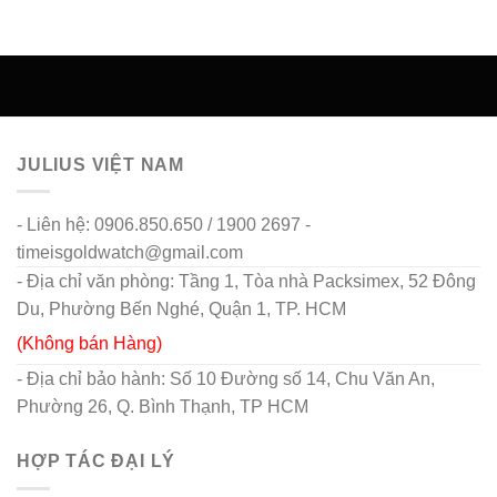
JULIUS VIỆT NAM
- Liên hệ: 0906.850.650 / 1900 2697 -
timeisgoldwatch@gmail.com
- Địa chỉ văn phòng: Tầng 1, Tòa nhà Packsimex, 52 Đông
Du, Phường Bến Nghé, Quận 1, TP. HCM
(Không bán Hàng)
- Địa chỉ bảo hành: Số 10 Đường số 14, Chu Văn An,
Phường 26, Q. Bình Thạnh, TP HCM
HỢP TÁC ĐẠI LÝ