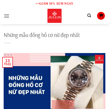
Skip
=>GIẢM 30% XEM NGAY
to
content
Những mẫu đồng hồ cơ nữ đẹp nhất
13
Th11