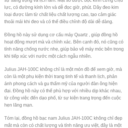
sự sang trọng và lịch lãm. Mặt số được bọc kính cứng chịu
lực, có đường kính lớn và dễ đọc giờ, phút. Dây đeo kim
loại được làm từ chất liệu chất lượng cao, tạo cảm giác
thoải mái khi đeo và có thể điều chỉnh độ dài dễ dàng.
Đồng hồ này sử dụng cơ cấu máy Quartz , giúp đồng hồ
hoạt động mượt mà và chính xác. Bên cạnh đó, nó cũng có
tính năng chống nước nhẹ, giúp bảo vệ máy móc bên trong
khi tiếp xúc với nước một cách ngẫu nhiên.
Julius JAH-100C không chỉ là một món đồ để xem giờ, mà
còn là một phụ kiện thời trang tinh tế và thanh lịch, phản
ánh phong cách và gu thẩm mỹ của người đàn ông hiện
đại. Đồng hồ này có thể phù hợp với nhiều dịp khác nhau,
từ công việc đến dạo phố, từ sự kiện trang trọng đến cuộc
hẹn lãng mạn.
Tóm lại, đồng hồ bạc nam Julius JAH-100C không chỉ đẹp
mắt mà còn có chất lượng và tính năng ưu việt, đây là một