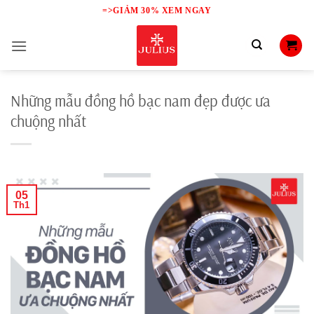
Skip
=>GIẢM 30% XEM NGAY
to
content
Những mẫu đồng hồ bạc nam đẹp được ưa
chuộng nhất
05
Th1