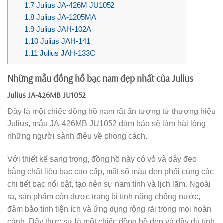
1.7
Julius JA-426M JU1052
1.8
Julius JA-1205MA
1.9
Julius JAH-102A
1.10
Julius JAH-141
1.11
Julius JAH-133C
Những mẫu đồng hồ bạc nam đẹp nhất của Julius
Julius JA-426MB JU1052
Đây là một chiếc đồng hồ nam rất ấn tượng từ thương hiệu
Julius, mẫu JA-426MB JU1052 đảm bảo sẽ làm hài lòng
những người sành điệu về phong cách.
Với thiết kế sang trọng, đồng hồ này có vỏ và dây đeo
bằng chất liệu bạc cao cấp, mặt số màu đen phối cùng các
chi tiết bạc nổi bật, tạo nên sự nam tính và lịch lãm. Ngoài
ra, sản phẩm còn được trang bị tính năng chống nước,
đảm bảo tính tiện ích và ứng dụng rộng rãi trong mọi hoàn
cảnh. Đây thực sự là một chiếc đồng hồ đẹp và đầy đủ tính