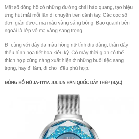
Mặt số đồng hồ có những đường chải hào quang, tạo hiệu
ứng hút mắt mỗi lần di chuyển trên cánh tay. Các cọc số
đơn giản được mạ màu vàng sáng bóng. Bao quanh bên
ngoài là lớp vỏ mạ vàng sang trọng.
Đi cùng với dây da màu hồng nữ tính dịu dàng, thân dây
thêu hình họa tiết hoa kiêu kỳ. Cỗ máy thời gian có thể
thích hợp cùng nàng xuất hiện ở những buổi tiệc sang
trọng, hay đi làm, đi chơi đều phù hợp.
ĐỒNG HỒ NỮ JA-1111A JULIUS HÀN QUỐC DÂY THÉP (BẠC)