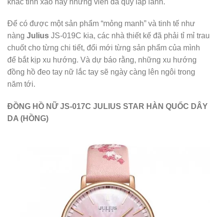
khắc tinh xảo hay những viên đá quý lấp lánh.
Để có được một sản phẩm “mỏng manh” và tinh tế như
nàng
Julius
JS-019C kia, các nhà thiết kế đã phải tỉ mỉ trau
chuốt cho từng chi tiết, đổi mới từng sản phẩm của mình
để bắt kịp xu hướng. Và dự báo rằng, những xu hướng
đồng hồ đeo tay nữ lắc tay sẽ ngày càng lên ngôi trong
năm tới.
ĐỒNG HỒ NỮ JS-017C JULIUS STAR HÀN QUỐC DÂY
DA (HỒNG)