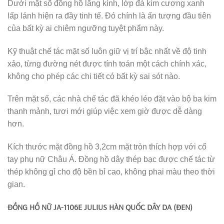
Dưới mặt số đồng hồ lăng kính, lớp đá kim cương xanh
lấp lánh hiện ra đầy tinh tế. Đó chính là ấn tượng đầu tiên
của bất kỳ ai chiêm ngưỡng tuyệt phẩm này.
Kỹ thuật chế tác mặt số luôn giữ vị trí bậc nhất về độ tinh
xảo, từng đường nét được tính toán một cách chính xác,
không cho phép các chi tiết có bất kỳ sai sót nào.
Trên mặt số, các nhà chế tác đã khéo léo đặt vào bộ ba kim
thanh mảnh, tươi mới giúp việc xem giờ được dễ dàng
hơn.
Kích thước mặt đồng hồ 3,2cm mặt tròn thích hợp với cổ
tay phụ nữ Châu Á. Đồng hồ dây thép bạc được chế tác từ
thép không gỉ cho độ bền bỉ cao, không phai màu theo thời
gian.
ĐỒNG HỒ NỮ JA-1106E JULIUS HÀN QUỐC DÂY DA (ĐEN)