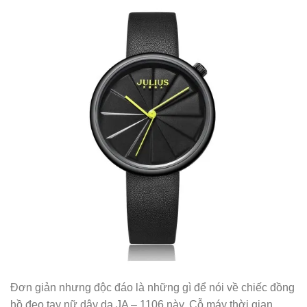
Đơn giản nhưng độc đáo là những gì để nói về chiếc đồng
hồ đeo tay nữ dây da JA – 1106 này. Cỗ máy thời gian