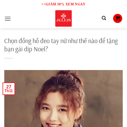
Skip
=>GIẢM 30% XEM NGAY
to
content
Chọn đồng hồ đeo tay nữ như thế nào để tặng
bạn gái dịp Noel?
27
Th11