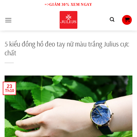
Skip
=>GIẢM 30% XEM NGAY
to
content
5 kiểu đồng hồ đeo tay nữ màu trắng Julius cực
chất
23
Th10