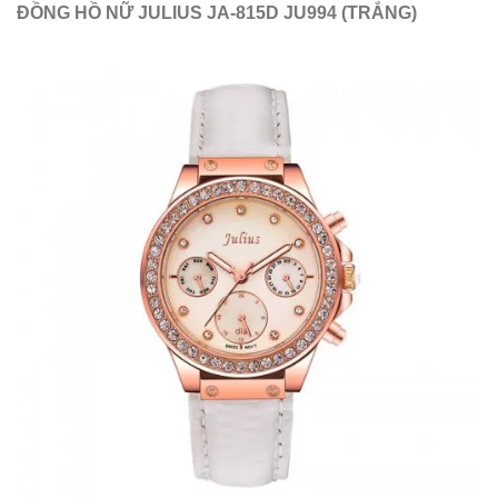
ĐỒNG HỒ NỮ JULIUS JA-815D JU994 (TRẮNG)