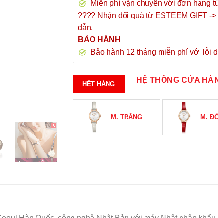
Miễn phí vận chuyển với đơn hàng t
???? Nhận đổi quà từ ESTEEM GIFT -> 
dẫn.
BẢO HÀNH
Bảo hành 12 tháng miễn phí với lỗi d
HỆ THỐNG CỬA HÀ
HẾT HÀNG
M. TRẮNG
M. Đ
Seoul Hàn Quốc, công nghệ Nhật Bản với máy Nhật nhập khẩu 1