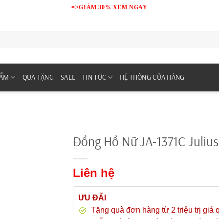
=>GIẢM 30% XEM NGAY
HẨM
QUÀ TẶNG
SALE
TIN TỨC
HỆ THỐNG CỬA HÀNG
Đồng Hồ Nữ JA-1371C Juliu
Liên hệ
ƯU ĐÃI
Tặng quà đơn hàng từ 2 triệu trị giá 