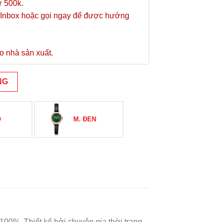
ừ 500k.
Inbox hoặc gọi ngay để được hướng
o nhà sản xuất.
NG
Ỏ
M. ĐEN
00%. Thiết kế bởi chuyên gia thời trang