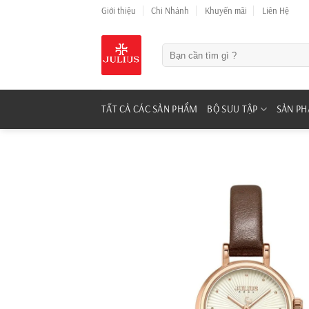
Skip
Giới thiệu
Chi Nhánh
Khuyến mãi
Liên Hệ
to
content
Tìm
kiếm:
TẤT CẢ CÁC SẢN PHẨM
BỘ SƯU TẬP
SẢN P