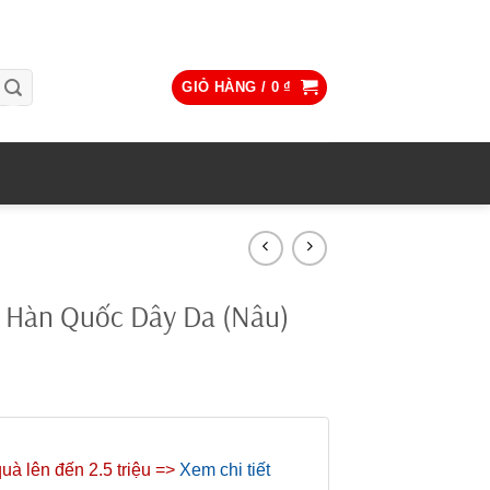
GIỎ HÀNG /
0
₫
s Hàn Quốc Dây Da (Nâu)
quà lên đến 2.5 triệu =>
Xem chi tiết