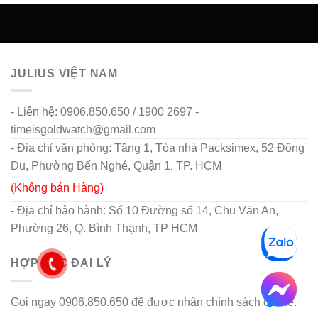
JULIUS VIỆT NAM
- Liên hệ: 0906.850.650 / 1900 2697 -
timeisgoldwatch@gmail.com
- Địa chỉ văn phòng: Tầng 1, Tòa nhà Packsimex, 52 Đông
Du, Phường Bến Nghé, Quận 1, TP. HCM
(Không bán Hàng)
- Địa chỉ bảo hành: Số 10 Đường số 14, Chu Văn An,
Phường 26, Q. Bình Thạnh, TP HCM
HỢP TÁC ĐẠI LÝ
Gọi ngay 0906.850.650 để được nhận chính sách cụ thể.