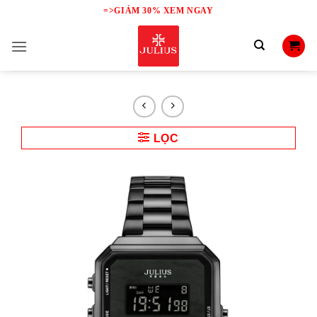
Skip
=>GIẢM 30% XEM NGAY
to
content
LỌC