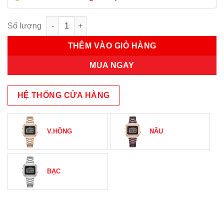
Đồng Hồ Nữ JA-1347D Julius Hàn Quốc Dây Thép (Đen) số lượ
THÊM VÀO GIỎ HÀNG
MUA NGAY
HỆ THỐNG CỬA HÀNG
V.HỒNG
NÂU
BẠC