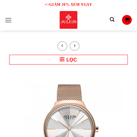
Skip
=>GIẢM 30% XEM NGAY
to
content
LỌC