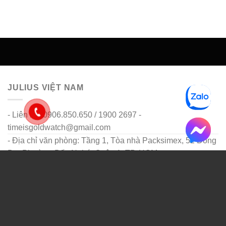
JULIUS VIỆT NAM
- Liên hệ: 0906.850.650 / 1900 2697 -
timeisgoldwatch@gmail.com
- Địa chỉ văn phòng: Tầng 1, Tòa nhà Packsimex, 52 Đông
Du, Phường Bến Nghé, Quận 1, TP. HCM
(Không bán Hàng)
- Địa chỉ bảo hành: Số 10 Đường số 14, Chu Văn An,
Phường 26, Q. Bình Thạnh, TP HCM
HỢP TÁC ĐẠI LÝ