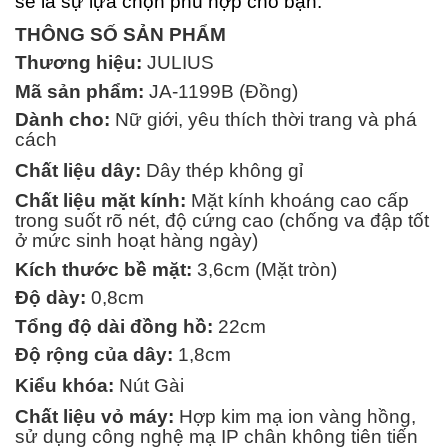
sẽ là sự lựa chọn phù hợp cho bạn.
THÔNG SỐ SẢN PHẨM
Thương hiệu:
JULIUS
Mã sản phẩm:
JA-1199B (Đồng)
Dành cho:
Nữ giới, yêu thích thời trang và phá
cách
Chất liệu dây:
Dây thép không gỉ
Chất liệu mặt kính:
Mặt kính khoáng cao cấp
trong suốt rõ nét, độ cứng cao (chống va đập tốt
ở mức sinh hoạt hàng ngày)
Kích thước bề mặt:
3,6cm (Mặt tròn)
Độ dày:
0,8cm
Tổng độ dài đồng hồ:
22cm
Độ rộng của dây:
1,8cm
Kiểu khóa:
Nút Gài
Chất liệu vỏ máy:
Hợp kim mạ ion vàng hồng,
sử dụng công nghệ mạ IP chân không tiên tiến