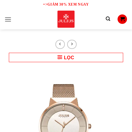
Skip
=>GIẢM 30% XEM NGAY
to
content
LỌC