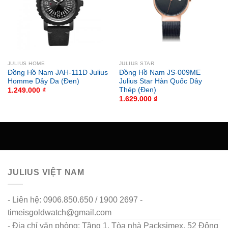
JULIUS HOME
JULIUS STAR
Đồng Hồ Nam JAH-111D Julius
Đồng Hồ Nam JS-009ME
Homme Dây Da (Đen)
Julius Star Hàn Quốc Dây
Thép (Đen)
1.249.000
₫
1.629.000
₫
JULIUS VIỆT NAM
- Liên hệ: 0906.850.650 / 1900 2697 -
timeisgoldwatch@gmail.com
- Địa chỉ văn phòng: Tầng 1, Tòa nhà Packsimex, 52 Đông